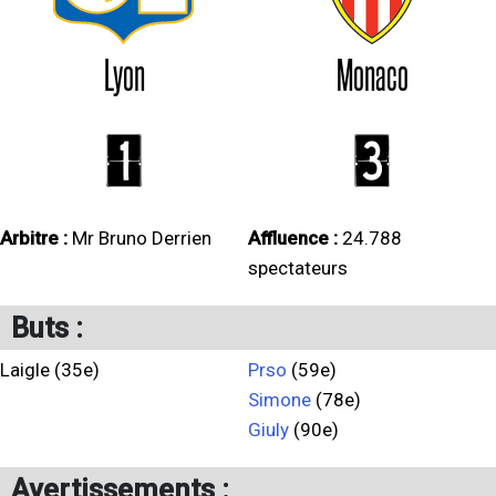
Lyon
Monaco
1
3
Arbitre :
Mr Bruno Derrien
Affluence :
24.788
spectateurs
Buts :
Laigle (35e)
Prso
(59e)
Simone
(78e)
Giuly
(90e)
Avertissements :