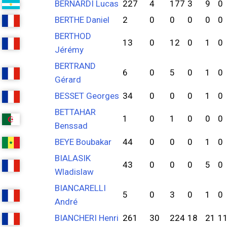
BERNARDI Lucas
227
4
177
3
9
0
BERTHE Daniel
2
0
0
0
0
0
BERTHOD
13
0
12
0
1
0
Jérémy
BERTRAND
6
0
5
0
1
0
Gérard
BESSET Georges
34
0
0
0
1
0
BETTAHAR
1
0
1
0
0
0
Benssad
BEYE Boubakar
44
0
0
0
1
0
BIALASIK
43
0
0
0
5
0
Wladislaw
BIANCARELLI
5
0
3
0
1
0
André
BIANCHERI Henri
261
30
224
18
21
1