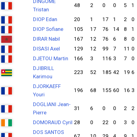
DINGOMÉ
48
2
0
0
5
1
Tristan
DIOP Edan
20
1
17
1
2
0
DIOP Sofiane
105
17
76
14
8
1
DIRAR Nabil
167
12
76
6
8
0
DISASI Axel
129
12
99
7
11
0
DJETOU Martin
166
3
116
3
7
0
DJIBRILL
223
52
185
42
19
6
Karimou
DJORKAEFF
196
68
155
60
16
3
Youri
DOGLIANI Jean-
31
6
0
0
2
2
Pierre
DOMORAUD Cyril
28
0
22
0
3
0
DOS SANTOS
67
10
29
4
9
1