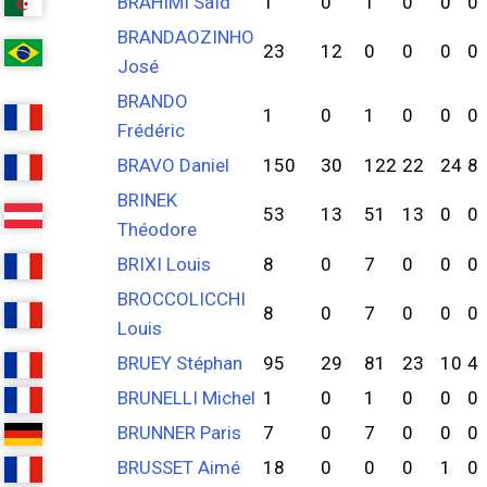
BRAHIMI Saïd
1
0
1
0
0
0
BRANDAOZINHO
23
12
0
0
0
0
José
BRANDO
1
0
1
0
0
0
Frédéric
BRAVO Daniel
150
30
122
22
24
8
BRINEK
53
13
51
13
0
0
Théodore
BRIXI Louis
8
0
7
0
0
0
BROCCOLICCHI
8
0
7
0
0
0
Louis
BRUEY Stéphan
95
29
81
23
10
4
BRUNELLI Michel
1
0
1
0
0
0
BRUNNER Paris
7
0
7
0
0
0
BRUSSET Aimé
18
0
0
0
1
0