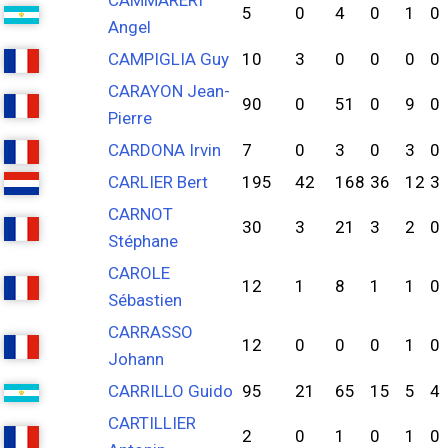
CAMMARERI
5
0
4
0
1
0
Angel
CAMPIGLIA Guy
10
3
0
0
0
0
CARAYON Jean-
90
0
51
0
9
0
Pierre
CARDONA Irvin
7
0
3
0
3
0
CARLIER Bert
195
42
168
36
12
3
CARNOT
30
3
21
3
2
0
Stéphane
CAROLE
12
1
8
1
1
0
Sébastien
CARRASSO
12
0
0
0
1
0
Johann
CARRILLO Guido
95
21
65
15
5
4
CARTILLIER
2
0
1
0
1
0