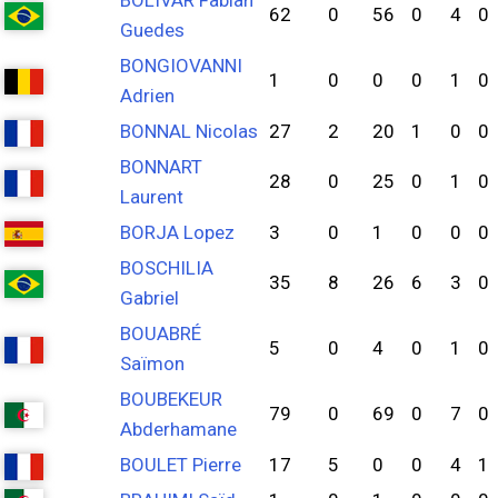
BOLIVAR Fabian
62
0
56
0
4
0
Guedes
BONGIOVANNI
1
0
0
0
1
0
Adrien
BONNAL Nicolas
27
2
20
1
0
0
BONNART
28
0
25
0
1
0
Laurent
BORJA Lopez
3
0
1
0
0
0
BOSCHILIA
35
8
26
6
3
0
Gabriel
BOUABRÉ
5
0
4
0
1
0
Saïmon
BOUBEKEUR
79
0
69
0
7
0
Abderhamane
BOULET Pierre
17
5
0
0
4
1