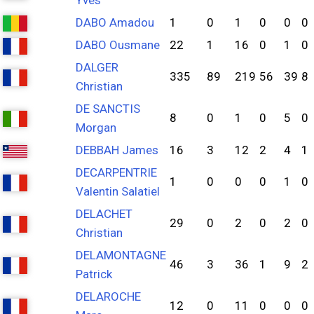
Yves
DABO Amadou
1
0
1
0
0
0
DABO Ousmane
22
1
16
0
1
0
DALGER
335
89
219
56
39
8
Christian
DE SANCTIS
8
0
1
0
5
0
Morgan
DEBBAH James
16
3
12
2
4
1
DECARPENTRIE
1
0
0
0
1
0
Valentin Salatiel
DELACHET
29
0
2
0
2
0
Christian
DELAMONTAGNE
46
3
36
1
9
2
Patrick
DELAROCHE
12
0
11
0
0
0