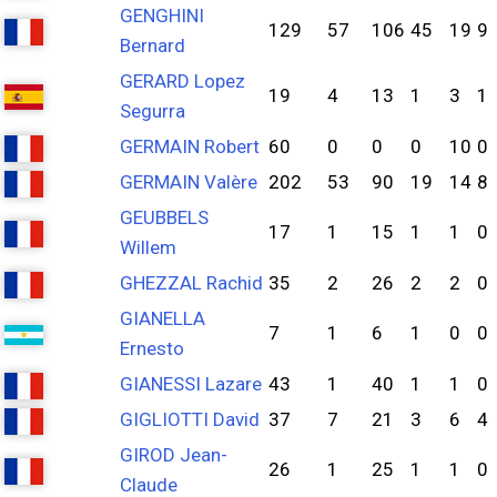
GENGHINI
129
57
106
45
19
9
Bernard
GERARD Lopez
19
4
13
1
3
1
Segurra
GERMAIN Robert
60
0
0
0
10
0
GERMAIN Valère
202
53
90
19
14
8
GEUBBELS
17
1
15
1
1
0
Willem
GHEZZAL Rachid
35
2
26
2
2
0
GIANELLA
7
1
6
1
0
0
Ernesto
GIANESSI Lazare
43
1
40
1
1
0
GIGLIOTTI David
37
7
21
3
6
4
GIROD Jean-
26
1
25
1
1
0
Claude