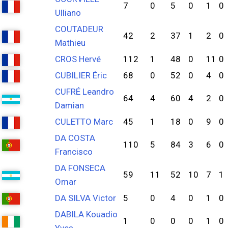
7
0
5
0
1
0
Ulliano
COUTADEUR
42
2
37
1
2
0
Mathieu
CROS Hervé
112
1
48
0
11
0
CUBILIER Éric
68
0
52
0
4
0
CUFRÉ Leandro
64
4
60
4
2
0
Damian
CULETTO Marc
45
1
18
0
9
0
DA COSTA
110
5
84
3
6
0
Francisco
DA FONSECA
59
11
52
10
7
1
Omar
DA SILVA Victor
5
0
4
0
1
0
DABILA Kouadio
1
0
0
0
1
0