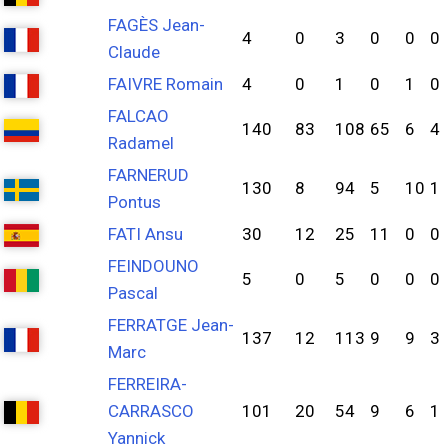
FAGÈS Jean-
4
0
3
0
0
0
Claude
FAIVRE Romain
4
0
1
0
1
0
FALCAO
140
83
108
65
6
4
Radamel
FARNERUD
130
8
94
5
10
1
Pontus
FATI Ansu
30
12
25
11
0
0
FEINDOUNO
5
0
5
0
0
0
Pascal
FERRATGE Jean-
137
12
113
9
9
3
Marc
FERREIRA-
CARRASCO
101
20
54
9
6
1
Yannick