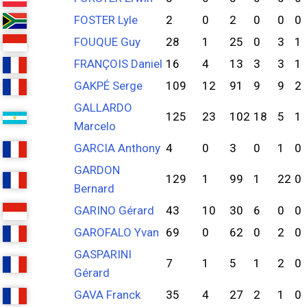
FOSTER Lyle
2
0
2
0
0
0
FOUQUE Guy
28
1
25
0
3
1
FRANÇOIS Daniel
16
4
13
3
3
1
GAKPÉ Serge
109
12
91
9
9
2
GALLARDO
125
23
102
18
5
1
Marcelo
GARCIA Anthony
4
0
3
0
1
0
GARDON
129
1
99
1
22
0
Bernard
GARINO Gérard
43
10
30
6
0
0
GAROFALO Yvan
69
0
62
0
2
0
GASPARINI
7
1
5
1
2
0
Gérard
GAVA Franck
35
4
27
2
1
0