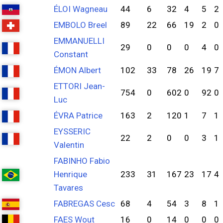
ÉLOI Wagneau
44
6
32
4
5
2
EMBOLO Breel
89
22
66
19
2
0
EMMANUELLI
29
0
0
0
4
0
Constant
ÉMON Albert
102
33
78
26
19
7
ETTORI Jean-
754
0
602
0
92
0
Luc
ÉVRA Patrice
163
2
120
1
7
1
EYSSERIC
22
2
0
0
3
1
Valentin
FABINHO Fabio
Henrique
233
31
167
23
17
4
Tavares
FABREGAS Cesc
68
4
54
3
8
1
FAES Wout
16
0
14
0
0
0