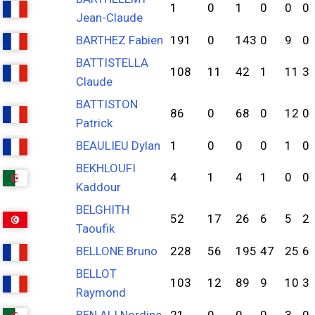
1
0
1
0
0
0
Jean-Claude
BARTHEZ Fabien
191
0
143
0
9
0
BATTISTELLA
108
11
42
1
11
3
Claude
BATTISTON
86
0
68
0
12
0
Patrick
BEAULIEU Dylan
1
0
0
0
1
0
BEKHLOUFI
4
1
4
1
0
0
Kaddour
BELGHITH
52
17
26
6
5
2
Taoufik
BELLONE Bruno
228
56
195
47
25
6
BELLOT
103
12
89
9
10
3
Raymond