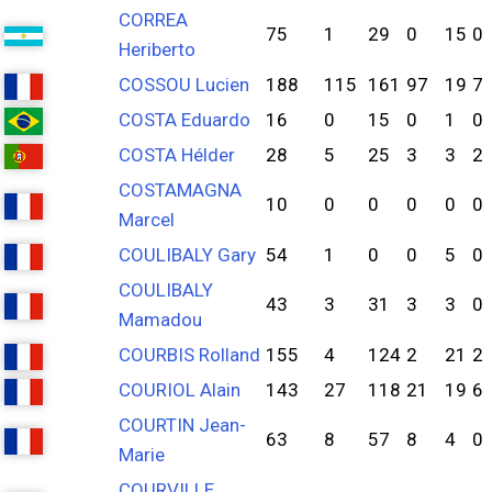
CORREA
75
1
29
0
15
0
Heriberto
COSSOU Lucien
188
115
161
97
19
7
COSTA Eduardo
16
0
15
0
1
0
COSTA Hélder
28
5
25
3
3
2
COSTAMAGNA
10
0
0
0
0
0
Marcel
COULIBALY Gary
54
1
0
0
5
0
COULIBALY
43
3
31
3
3
0
Mamadou
COURBIS Rolland
155
4
124
2
21
2
COURIOL Alain
143
27
118
21
19
6
COURTIN Jean-
63
8
57
8
4
0
Marie
COURVILLE