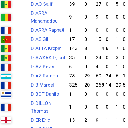
DIAO Salif
39
0
27
0
5
0
DIARRA
9
0
9
0
0
0
Mahamadou
DIARRA Raphaël
1
0
0
0
0
0
DIAS Gil
17
0
15
0
1
0
DIATTA Krépin
143
8
114
6
7
0
DIAWARA Djibril
35
1
24
0
3
0
DIAZ Kevin
6
0
4
0
1
0
DIAZ Ramon
78
29
60
24
6
1
DIB Marcel
325
20
268
14
29
5
DIBOT Danilo
1
0
0
0
0
0
DIDILLON
1
0
0
0
1
0
Thomas
DIER Eric
13
2
9
1
1
0