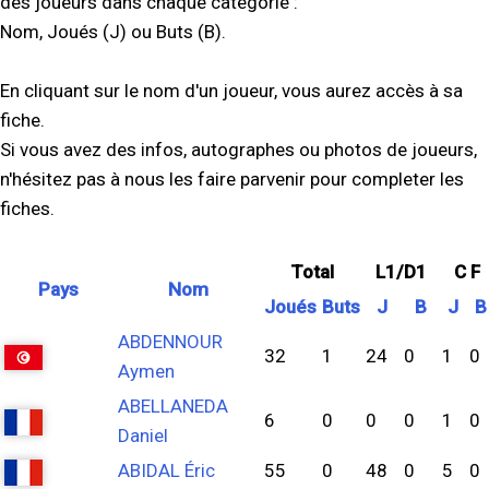
des joueurs dans chaque catégorie :
Nom, Joués (J) ou Buts (B).
En cliquant sur le nom d'un joueur, vous aurez accès à sa
fiche.
Si vous avez des infos, autographes ou photos de joueurs,
n'hésitez pas à nous les faire parvenir pour completer les
fiches.
Total
L1/D1
C F
Pays
Nom
Joués
Buts
J
B
J
B
ABDENNOUR
32
1
24
0
1
0
Aymen
ABELLANEDA
6
0
0
0
1
0
Daniel
ABIDAL Éric
55
0
48
0
5
0