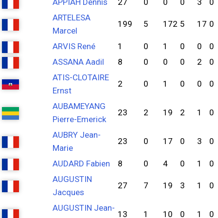
APPIAH Dennis
27
0
0
0
3
0
ARTELESA
199
5
172
5
17
0
Marcel
ARVIS René
1
0
1
0
0
0
ASSANA Aadil
8
0
0
0
2
0
ATIS-CLOTAIRE
2
0
1
0
0
0
Ernst
AUBAMEYANG
23
2
19
2
1
0
Pierre-Emerick
AUBRY Jean-
23
0
17
0
3
0
Marie
AUDARD Fabien
8
0
4
0
1
0
AUGUSTIN
27
7
19
3
1
0
Jacques
AUGUSTIN Jean-
13
1
10
0
1
0