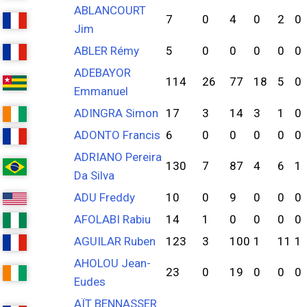
ABLANCOURT
7
0
4
0
2
0
Jim
ABLER Rémy
5
0
0
0
0
0
ADEBAYOR
114
26
77
18
5
0
Emmanuel
ADINGRA Simon
17
3
14
3
1
0
ADONTO Francis
6
0
0
0
0
0
ADRIANO Pereira
130
7
87
4
6
1
Da Silva
ADU Freddy
10
0
9
0
0
0
AFOLABI Rabiu
14
1
0
0
0
0
AGUILAR Ruben
123
3
100
1
11
1
AHOLOU Jean-
23
0
19
0
0
0
Eudes
AÏT BENNASSER