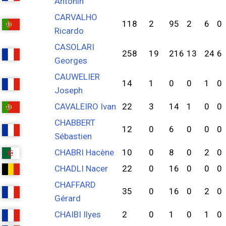
Antonin
CARVALHO
118
2
95
2
6
0
Ricardo
CASOLARI
258
19
216
13
24
6
Georges
CAUWELIER
14
1
0
0
1
0
Joseph
CAVALEIRO Ivan
22
3
14
1
0
0
CHABBERT
12
0
6
0
0
0
Sébastien
CHABRI Hacène
10
0
8
0
2
0
CHADLI Nacer
22
0
16
0
0
0
CHAFFARD
35
0
16
0
2
0
Gérard
CHAIBI Ilyes
2
0
1
0
1
0