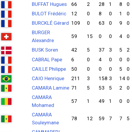
BUFFAT Hugues
66
2
28
1
8
0
BULOT Frédéric
12
0
8
0
1
0
BURCKLÉ Gérard
109
0
63
0
9
0
BURGER
59
15
0
0
4
0
Alexandre
BUSK Soren
42
5
37
3
5
2
CABRAL Pape
6
0
4
0
0
0
CAILLE Philippe
50
0
0
0
5
0
CAIO Henrique
211
3
158
3
14
0
CAMARA Lamine
71
5
53
5
2
0
CAMARA
57
1
49
1
0
0
Mohamed
CAMARA
78
12
59
7
7
5
Souleymane