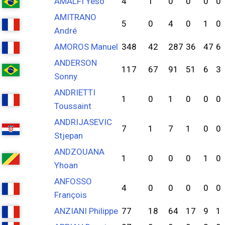
AMALFI Yeso
4
1
0
0
0
0
AMITRANO
5
0
4
0
1
0
André
AMOROS Manuel
348
42
287
36
47
6
ANDERSON
117
67
91
51
6
3
Sonny
ANDRIETTI
1
0
1
0
0
0
Toussaint
ANDRIJASEVIC
7
1
7
1
0
0
Stjepan
ANDZOUANA
1
0
0
0
1
0
Yhoan
ANFOSSO
4
0
0
0
0
0
François
ANZIANI Philippe
77
18
64
17
9
1