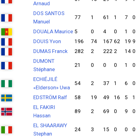
Arnaud
DOS SANTOS
77
1
61
1
7
0
Manuel
DOUALA Maurice
5
0
4
0
1
0
DOUIS Yvon
196
74
167
62
19
9
DUMAS Franck
282
2
222
2
14
0
DUMONT
21
0
0
0
1
0
Stéphane
ECHIÉJILÉ
54
2
37
1
6
0
«Elderson» Uwa
EDSTRÖM Ralf
58
19
49
16
5
1
EL FAKIRI
89
2
69
0
9
0
Hassan
EL SHAARAWY
24
3
15
0
0
0
Stephan