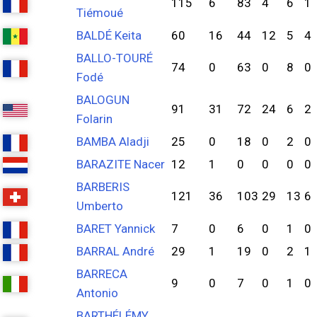
115
6
83
4
6
1
Tiémoué
BALDÉ Keita
60
16
44
12
5
4
BALLO-TOURÉ
74
0
63
0
8
0
Fodé
BALOGUN
91
31
72
24
6
2
Folarin
BAMBA Aladji
25
0
18
0
2
0
BARAZITE Nacer
12
1
0
0
0
0
BARBERIS
121
36
103
29
13
6
Umberto
BARET Yannick
7
0
6
0
1
0
BARRAL André
29
1
19
0
2
1
BARRECA
9
0
7
0
1
0
Antonio
BARTHÉLÉMY