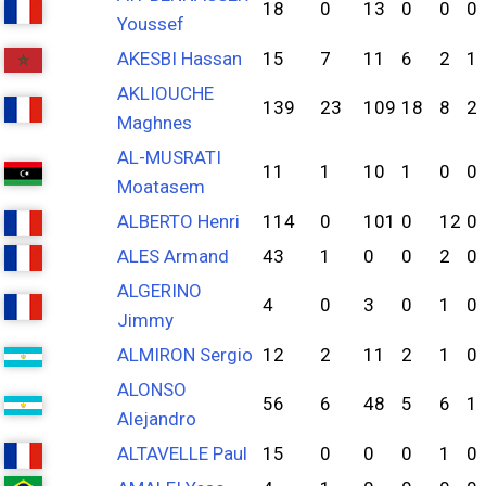
18
0
13
0
0
0
Youssef
AKESBI Hassan
15
7
11
6
2
1
AKLIOUCHE
139
23
109
18
8
2
Maghnes
AL-MUSRATI
11
1
10
1
0
0
Moatasem
ALBERTO Henri
114
0
101
0
12
0
ALES Armand
43
1
0
0
2
0
ALGERINO
4
0
3
0
1
0
Jimmy
ALMIRON Sergio
12
2
11
2
1
0
ALONSO
56
6
48
5
6
1
Alejandro
ALTAVELLE Paul
15
0
0
0
1
0