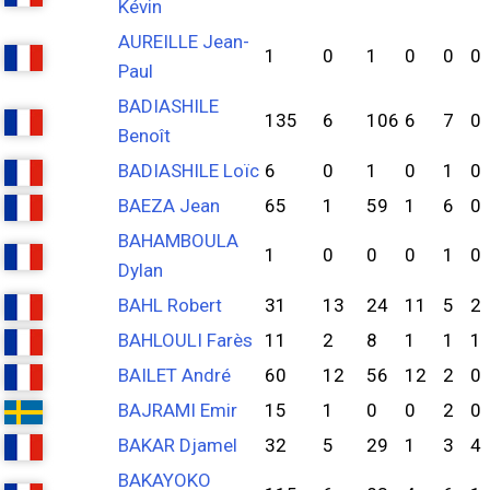
Kévin
AUREILLE Jean-
1
0
1
0
0
0
Paul
BADIASHILE
135
6
106
6
7
0
Benoît
BADIASHILE Loïc
6
0
1
0
1
0
BAEZA Jean
65
1
59
1
6
0
BAHAMBOULA
1
0
0
0
1
0
Dylan
BAHL Robert
31
13
24
11
5
2
BAHLOULI Farès
11
2
8
1
1
1
BAILET André
60
12
56
12
2
0
BAJRAMI Emir
15
1
0
0
2
0
BAKAR Djamel
32
5
29
1
3
4
BAKAYOKO