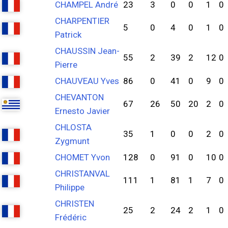
CHAMPEL André
23
3
0
0
1
0
CHARPENTIER
5
0
4
0
1
0
Patrick
CHAUSSIN Jean-
55
2
39
2
12
0
Pierre
CHAUVEAU Yves
86
0
41
0
9
0
CHEVANTON
67
26
50
20
2
0
Ernesto Javier
CHLOSTA
35
1
0
0
2
0
Zygmunt
CHOMET Yvon
128
0
91
0
10
0
CHRISTANVAL
111
1
81
1
7
0
Philippe
CHRISTEN
25
2
24
2
1
0
Frédéric