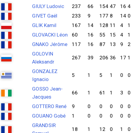
GIULY Ludovic
237
66
154
47
16
4
GIVET Gaël
233
9
177
8
14
0
GLIK Kamil
167
14
128
11
4
1
GLOVACKI Léon
60
16
55
15
4
1
GNAKO Jérôme
117
16
87
13
9
2
GOLOVIN
267
39
206
36
17
1
Aleksandr
GONZALEZ
5
1
5
1
0
0
Ignacio
GOSSO Jean-
66
1
61
1
3
0
Jacques
GOTTERO René
9
0
0
0
0
0
GOUANO Gobé
1
0
0
0
0
0
GRANDSIR
18
1
12
0
1
0