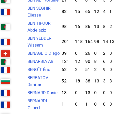
BEN ALI Nordine
21
0
0
0
3
0
BEN SEGHIR
83
15
65
12
4
1
Eliesse
BEN TIFOUR
98
16
86
13
8
2
Abdelaziz
BEN YEDDER
201
118
164
98
14
1
Wissam
BENAGLIO Diego
39
0
26
0
2
0
BENARBIA Ali
121
12
90
8
6
0
BENOÎT Éric
62
2
51
2
9
0
BERBATOV
52
18
38
13
3
3
Dimitar
BERNARD Daniel
13
0
13
0
0
0
BERNARDI
1
0
1
0
0
0
Gilbert