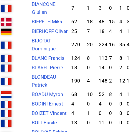
BIANCONE
7
1
3
0
1
0
Giulian
BIERETH Mika
62
18
48
15
4
3
BIERHOFF Oliver
25
7
18
4
4
1
BIJOTAT
270
20
224
16
35
4
Dominique
BLANC Francis
124
8
113
7
8
1
BLAREL Pierre
18
0
14
0
2
0
BLONDEAU
190
4
148
2
12
1
Patrick
BOADU Myron
68
10
52
8
4
1
BODINI Ernest
4
0
4
0
0
0
BOIZET Vincent
4
1
0
0
0
0
BOLI Basile
13
0
11
0
0
0