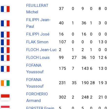
FEUILLERAT
37
0
9
0
8
0
Michel
FILIPPI Jean-
40
1
36
1
3
0
Paul
FILIPPI José
16
0
16
0
0
0
FLAK Simon
107
0
0
0
13
0
FLOCH Jean-Luc
2
1
2
1
0
0
FLOCH Louis
99
27
36
10
12
6
FOFANA
175
7
143
6
13
0
Youssouf
FOFANA
231
35
190
28
19
3
Youssouf
FORCHERIO
302
2
248
2
21
0
Armand
FORSTER Erwin
5
0
5
0
0
0