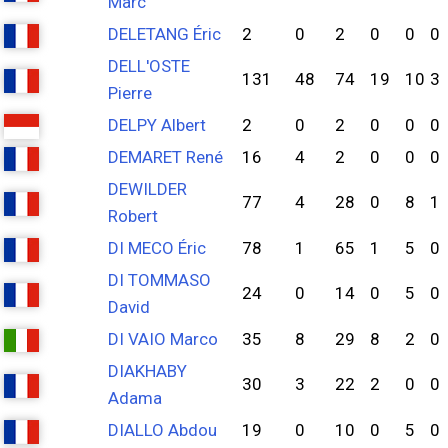
Marc
DELETANG Éric
2
0
2
0
0
0
DELL'OSTE
131
48
74
19
10
3
Pierre
DELPY Albert
2
0
2
0
0
0
DEMARET René
16
4
2
0
0
0
DEWILDER
77
4
28
0
8
1
Robert
DI MECO Éric
78
1
65
1
5
0
DI TOMMASO
24
0
14
0
5
0
David
DI VAIO Marco
35
8
29
8
2
0
DIAKHABY
30
3
22
2
0
0
Adama
DIALLO Abdou
19
0
10
0
5
0