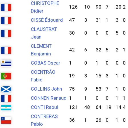
CHRISTOPHE
126
10
90
7
20
2
Didier
CISSÉ Édouard
47
3
31
1
3
0
CLAUSTRAT
30
0
0
0
5
0
Jean
CLEMENT
42
6
32
5
2
1
Benjamin
COBAS Oscar
1
0
1
0
0
0
COENTRÃO
19
3
15
3
1
0
Fabio
COLLINS John
75
9
53
7
1
0
CONNEN Renaud
1
1
0
0
1
1
CONTI Raoul
121
48
64
19
14
4
CONTRERAS
36
1
26
0
1
0
Pablo