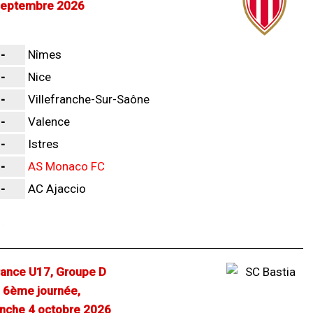
septembre 2026
-
Nîmes
-
Nice
-
Villefranche-Sur-Saône
-
Valence
-
Istres
-
AS Monaco FC
-
AC Ajaccio
ance U17, Groupe D
6ème journée,
nche 4 octobre 2026