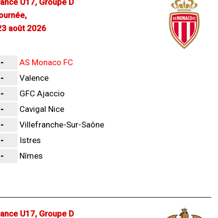
ance U17, Groupe D
journée,
3 août 2026
-
AS Monaco FC
-
Valence
-
GFC Ajaccio
-
Cavigal Nice
-
Villefranche-Sur-Saône
-
Istres
-
Nîmes
ance U17, Groupe D