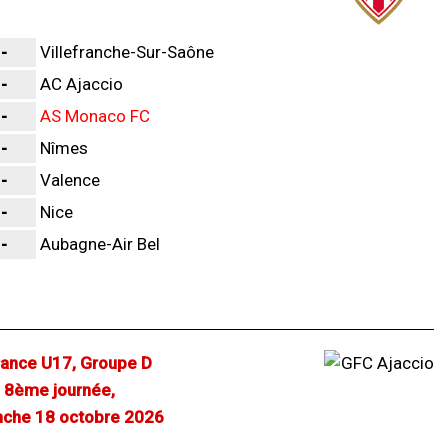
-
Villefranche-Sur-Saône
-
AC Ajaccio
-
AS Monaco FC
-
Nîmes
-
Valence
-
Nice
-
Aubagne-Air Bel
ance U17, Groupe D
8ème journée,
che 18 octobre 2026