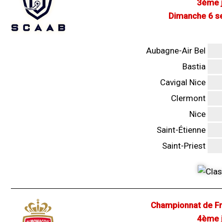
3ème j
Dimanche 6 s
Aubagne-Air Bel
Bastia
Cavigal Nice
Clermont
Nice
Saint-Étienne
Saint-Priest
Championnat de Fr
4ème j