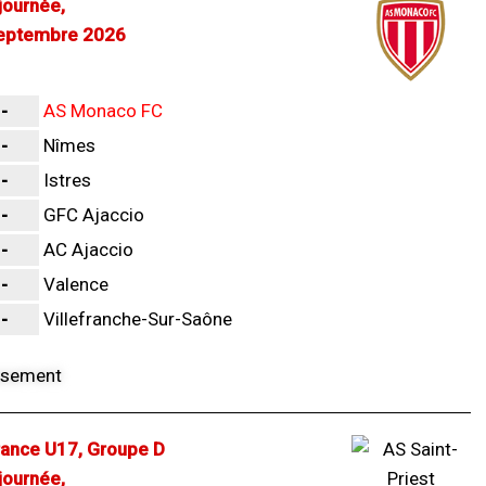
ournée,
eptembre 2026
-
AS Monaco FC
-
Nîmes
-
Istres
-
GFC Ajaccio
-
AC Ajaccio
-
Valence
-
Villefranche-Sur-Saône
ance U17, Groupe D
ournée,