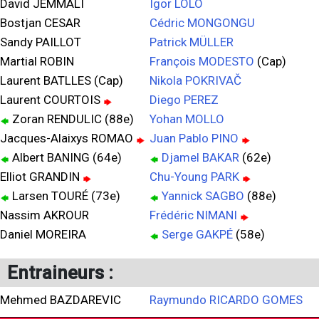
David JEMMALI
Igor LOLO
Bostjan CESAR
Cédric MONGONGU
Sandy PAILLOT
Patrick MÜLLER
Martial ROBIN
François MODESTO
(Cap)
Laurent BATLLES (Cap)
Nikola POKRIVAČ
Laurent COURTOIS
Diego PEREZ
Zoran RENDULIC (88e)
Yohan MOLLO
Jacques-Alaixys ROMAO
Juan Pablo PINO
Albert BANING (64e)
Djamel BAKAR
(62e)
Elliot GRANDIN
Chu-Young PARK
Larsen TOURÉ (73e)
Yannick SAGBO
(88e)
Nassim AKROUR
Frédéric NIMANI
Daniel MOREIRA
Serge GAKPÉ
(58e)
Entraineurs :
Mehmed BAZDAREVIC
Raymundo RICARDO GOMES