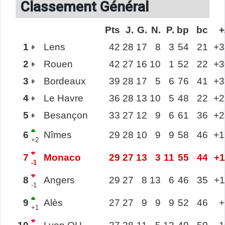
Classement Général
Pts
J.
G.
N.
P.
bp
bc
+
1
Lens
42
28
17
8
3
54
21
+3
2
Rouen
42
27
16
10
1
52
22
+3
3
Bordeaux
39
28
17
5
6
76
41
+3
4
Le Havre
36
28
13
10
5
48
22
+2
5
Besançon
33
27
12
9
6
61
36
+2
6
Nîmes
29
28
10
9
9
58
46
+1
+2
7
Monaco
29
27
13
3
11
55
44
+1
-1
8
Angers
29
27
8
13
6
46
35
+1
-1
9
Alès
27
27
9
9
9
52
46
+
+1