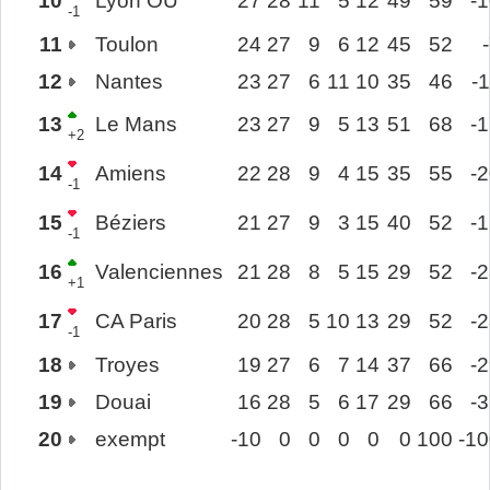
10
Lyon OU
27
28
11
5
12
49
59
-
-1
11
Toulon
24
27
9
6
12
45
52
12
Nantes
23
27
6
11
10
35
46
-
13
Le Mans
23
27
9
5
13
51
68
-
+2
14
Amiens
22
28
9
4
15
35
55
-
-1
15
Béziers
21
27
9
3
15
40
52
-
-1
16
Valenciennes
21
28
8
5
15
29
52
-
+1
17
CA Paris
20
28
5
10
13
29
52
-
-1
18
Troyes
19
27
6
7
14
37
66
-
19
Douai
16
28
5
6
17
29
66
-
20
exempt
-10
0
0
0
0
0
100
-1