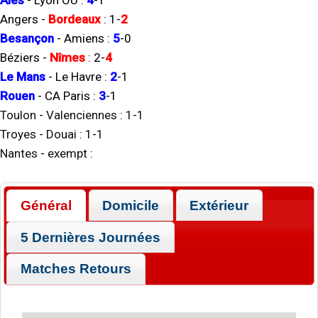
Alès
-
Lyon OU
:
4
-
1
Angers
-
Bordeaux
:
1
-
2
Besançon
-
Amiens
:
5
-
0
Béziers
-
Nîmes
:
2
-
4
Le Mans
-
Le Havre
:
2
-
1
Rouen
-
CA Paris
:
3
-
1
Toulon
-
Valenciennes
:
1
-
1
Troyes
-
Douai
:
1
-
1
Nantes
-
exempt
:
Général
Domicile
Extérieur
5 Dernières Journées
Matches Retours