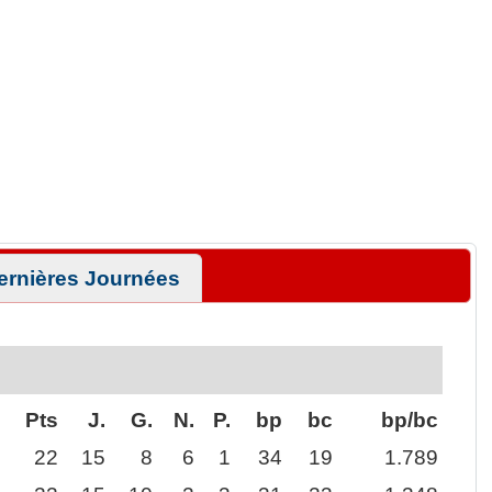
ernières Journées
Pts
J.
G.
N.
P.
bp
bc
bp/bc
22
15
8
6
1
34
19
1.789