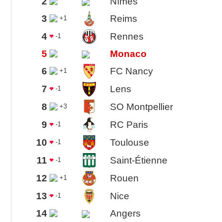
2
Nîmes
3
Reims
+1
4
Rennes
-1
5
Monaco
6
FC Nancy
+1
7
Lens
-1
8
SO Montpellier
+3
9
RC Paris
-1
10
Toulouse
-1
11
Saint-Étienne
-1
12
Rouen
+1
13
Nice
-1
14
Angers