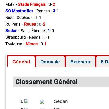
Metz
-
Stade Français
:
0
-
2
SO Montpellier
-
Rennes
:
3
-
1
Nice
-
Sochaux
:
1
-
1
RC Paris
-
Rouen
:
0
-
2
Sedan
-
Saint-Étienne
:
1
-
0
Strasbourg
-
Reims
:
1
-
1
Toulouse
-
Nîmes
:
0
-
1
Général
Domicile
Extérieur
5 D
Classement Général
1
Sedan