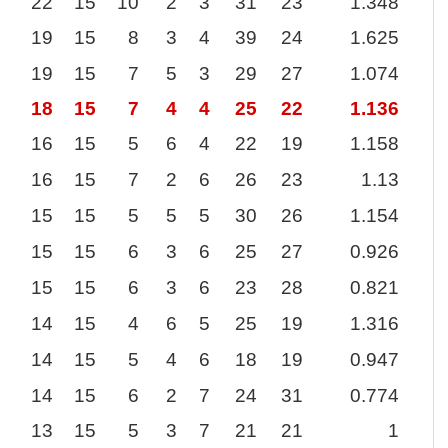
22
15
10
2
3
31
23
1.348
19
15
8
3
4
39
24
1.625
19
15
7
5
3
29
27
1.074
18
15
7
4
4
25
22
1.136
16
15
5
6
4
22
19
1.158
16
15
7
2
6
26
23
1.13
15
15
5
5
5
30
26
1.154
15
15
6
3
6
25
27
0.926
15
15
6
3
6
23
28
0.821
14
15
4
6
5
25
19
1.316
14
15
5
4
6
18
19
0.947
14
15
6
2
7
24
31
0.774
13
15
5
3
7
21
21
1