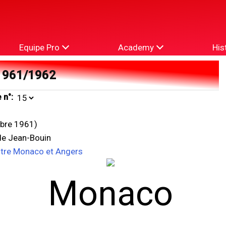
Equipe Pro
Academy
His
1961/1962
 n°:
bre 1961)
de Jean-Bouin
ntre Monaco et Angers
Monaco