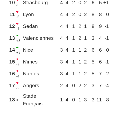
10
Strasbourg
4
4
2
0
2
6
5
+1
-5
11
Lyon
4
4
2
0
2
8
8
0
-5
12
Sedan
4
4
1
2
1
8
9
-1
-1
13
Valenciennes
4
4
1
2
1
3
4
-1
+3
14
Nice
3
4
1
1
2
6
6
0
+3
15
Nîmes
3
4
1
1
2
5
6
-1
-7
16
Nantes
3
4
1
1
2
5
7
-2
-4
17
Angers
2
4
0
2
2
3
7
-4
-2
Stade
18
1
4
0
1
3
3
11
-8
Français