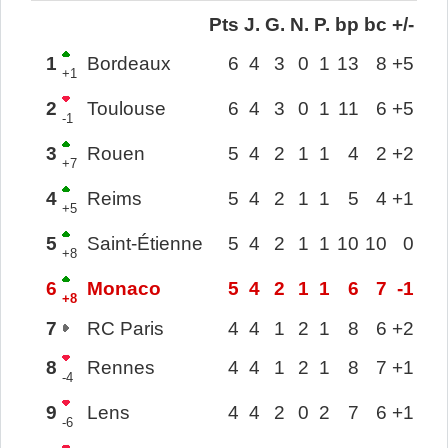
Pts
J.
G.
N.
P.
bp
bc
+/-
1
Bordeaux
6
4
3
0
1
13
8
+5
+1
2
Toulouse
6
4
3
0
1
11
6
+5
-1
3
Rouen
5
4
2
1
1
4
2
+2
+7
4
Reims
5
4
2
1
1
5
4
+1
+5
5
Saint-Étienne
5
4
2
1
1
10
10
0
+8
6
Monaco
5
4
2
1
1
6
7
-1
+8
7
RC Paris
4
4
1
2
1
8
6
+2
8
Rennes
4
4
1
2
1
8
7
+1
-4
9
Lens
4
4
2
0
2
7
6
+1
-6