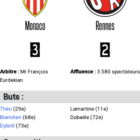
Monaco
Rennes
3
2
Arbitre :
Mr François
Affluence :
3.580 spectateurs
Eurdekian
Buts :
Théo
(29e)
Lamartine (11e)
Biancheri
(68e)
Dubaële (72e)
Djibrill
(73e)