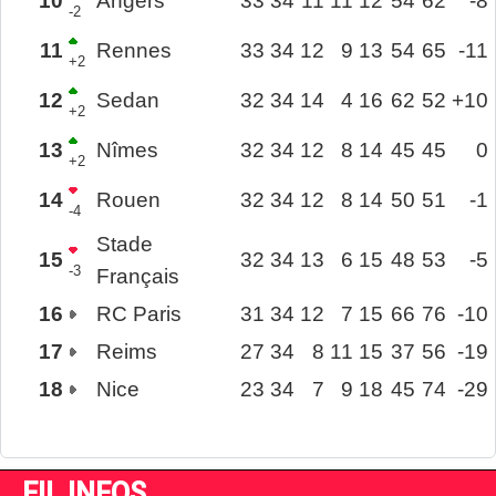
10
Angers
33
34
11
11
12
54
62
-8
-2
11
Rennes
33
34
12
9
13
54
65
-11
+2
12
Sedan
32
34
14
4
16
62
52
+10
+2
13
Nîmes
32
34
12
8
14
45
45
0
+2
14
Rouen
32
34
12
8
14
50
51
-1
-4
Stade
15
32
34
13
6
15
48
53
-5
-3
Français
16
RC Paris
31
34
12
7
15
66
76
-10
17
Reims
27
34
8
11
15
37
56
-19
18
Nice
23
34
7
9
18
45
74
-29
FIL INFOS