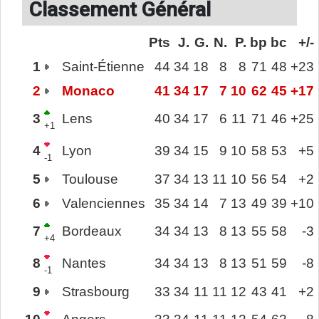
Classement Général
Pts
J.
G.
N.
P.
bp
bc
+/-
1
Saint-Étienne
44
34
18
8
8
71
48
+23
2
Monaco
41
34
17
7
10
62
45
+17
3
Lens
40
34
17
6
11
71
46
+25
+1
4
Lyon
39
34
15
9
10
58
53
+5
-1
5
Toulouse
37
34
13
11
10
56
54
+2
6
Valenciennes
35
34
14
7
13
49
39
+10
7
Bordeaux
34
34
13
8
13
55
58
-3
+4
8
Nantes
34
34
13
8
13
51
59
-8
-1
9
Strasbourg
33
34
11
11
12
43
41
+2