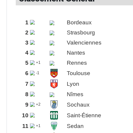
1
Bordeaux
2
Strasbourg
3
Valenciennes
4
Nantes
5
Rennes
+1
6
Toulouse
-1
7
Lyon
8
Nîmes
9
Sochaux
+2
10
Saint-Étienne
11
Sedan
+1