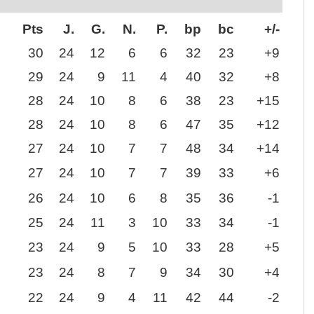
Pts
J.
G.
N.
P.
bp
bc
+/-
30
24
12
6
6
32
23
+9
29
24
9
11
4
40
32
+8
28
24
10
8
6
38
23
+15
28
24
10
8
6
47
35
+12
27
24
10
7
7
48
34
+14
27
24
10
7
7
39
33
+6
26
24
10
6
8
35
36
-1
25
24
11
3
10
33
34
-1
23
24
9
5
10
33
28
+5
23
24
8
7
9
34
30
+4
22
24
9
4
11
42
44
-2