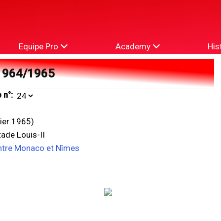
Equipe Pro
Academy
His
1964/1965
 n°:
rier 1965)
ade Louis-II
ntre Monaco et Nîmes