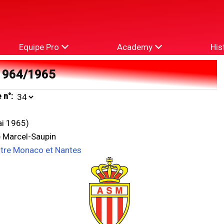
Equipe Pro
Academy
His
1964/1965
 n°:
i 1965)
e Marcel-Saupin
ntre Monaco et Nantes