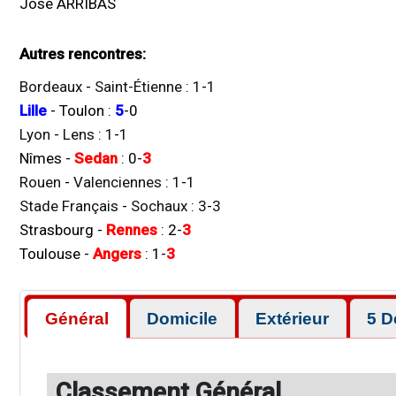
José ARRIBAS
Autres rencontres:
Bordeaux
-
Saint-Étienne
:
1
-
1
Lille
-
Toulon
:
5
-
0
Lyon
-
Lens
:
1
-
1
Nîmes
-
Sedan
:
0
-
3
Rouen
-
Valenciennes
:
1
-
1
Stade Français
-
Sochaux
:
3
-
3
Strasbourg
-
Rennes
:
2
-
3
Toulouse
-
Angers
:
1
-
3
Général
Domicile
Extérieur
5 D
Classement Général