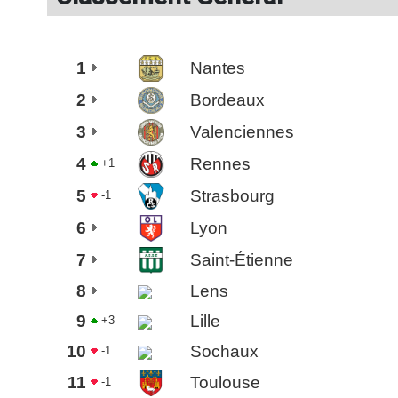
1
Nantes
2
Bordeaux
3
Valenciennes
4
Rennes
+1
5
Strasbourg
-1
6
Lyon
7
Saint-Étienne
8
Lens
9
Lille
+3
10
Sochaux
-1
11
Toulouse
-1