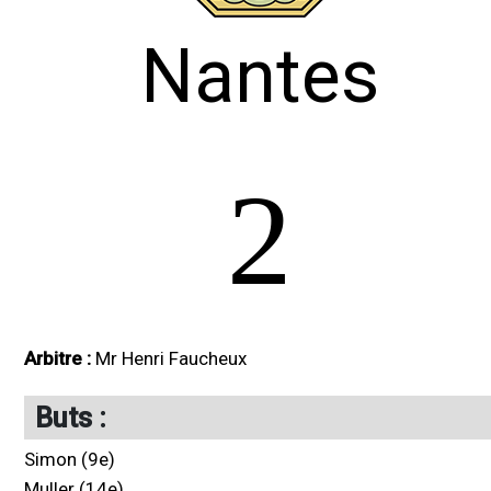
Nantes
2
Arbitre :
Mr Henri Faucheux
Buts :
Simon (9e)
Muller (14e)