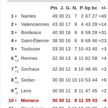
Pts
J.
G.
N.
P.
bp
bc
+/-
1
Nantes
49
30
21
7
2
67
27
+40
2
Valenciennes
43
30
17
9
4
43
29
+14
3
Bordeaux
40
30
16
8
6
59
28
+31
4
Saint-Étienne
38
30
16
6
8
69
46
+23
5
Toulouse
33
30
13
7
10
43
40
+3
6
Rennes
32
30
13
6
11
62
58
+4
+1
7
Sochaux
32
30
12
8
10
48
45
+3
+1
8
Sedan
30
30
10
10
10
53
44
+9
+1
9
Lens
30
30
11
8
11
47
45
+2
-3
10
Monaco
30
30
11
8
11
39
43
-4