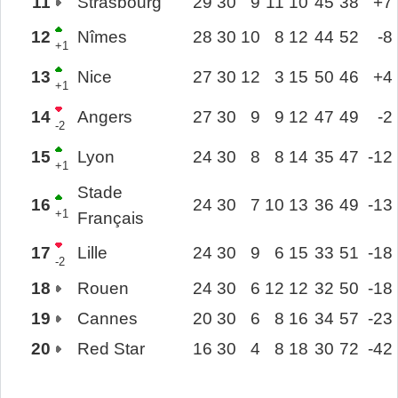
11
Strasbourg
29
30
9
11
10
45
38
+7
12
Nîmes
28
30
10
8
12
44
52
-8
+1
13
Nice
27
30
12
3
15
50
46
+4
+1
14
Angers
27
30
9
9
12
47
49
-2
-2
15
Lyon
24
30
8
8
14
35
47
-12
+1
Stade
16
24
30
7
10
13
36
49
-13
+1
Français
17
Lille
24
30
9
6
15
33
51
-18
-2
18
Rouen
24
30
6
12
12
32
50
-18
19
Cannes
20
30
6
8
16
34
57
-23
20
Red Star
16
30
4
8
18
30
72
-42