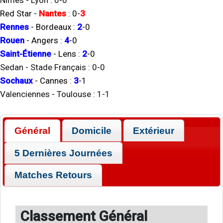
Nîmes
-
Lyon
:
0
-
0
Red Star
-
Nantes
:
0
-
3
Rennes
-
Bordeaux
:
2
-
0
Rouen
-
Angers
:
4
-
0
Saint-Étienne
-
Lens
:
2
-
0
Sedan
-
Stade Français
:
0
-
0
Sochaux
-
Cannes
:
3
-
1
Valenciennes
-
Toulouse
:
1
-
1
Général
Domicile
Extérieur
5 Dernières Journées
Matches Retours
Classement Général