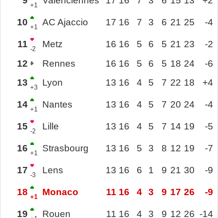
9
Valenciennes
17
16
7
3
6
15
13
+2
+1
10
AC Ajaccio
17
16
7
3
6
21
25
-4
+1
11
Metz
16
16
5
6
5
21
23
-2
-2
12
Rennes
16
16
5
6
5
18
24
-6
13
Lyon
13
16
4
5
7
22
18
+4
+3
14
Nantes
13
16
4
5
7
20
24
-4
+1
15
Lille
13
16
4
5
7
14
19
-5
-2
16
Strasbourg
13
16
5
3
8
12
19
-7
+1
17
Lens
13
16
6
1
9
21
30
-9
-3
18
Monaco
11
16
4
3
9
17
26
-9
+1
19
Rouen
11
16
4
3
9
12
26
-14