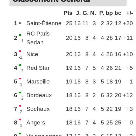
Pts
J.
G.
N.
P.
bp
bc
+/-
1
Saint-Étienne
25
16
11
3
2
32
12
+20
RC Paris-
2
20
16
8
4
4
28
17
+11
+1
Sedan
3
Nice
20
16
8
4
4
26
16
+10
-1
4
Red Star
19
16
7
5
4
26
21
+5
+2
5
Marseille
19
16
8
3
5
18
19
-1
-1
6
Bordeaux
18
16
8
2
6
32
20
+12
+2
7
Sochaux
18
16
7
4
5
22
19
+3
-2
8
Angers
18
16
7
4
5
25
25
0
-1