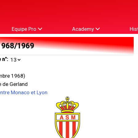
Equipe Pro
Academy
His
1968/1969
 n°:
mbre 1968)
e de Gerland
entre Monaco et Lyon