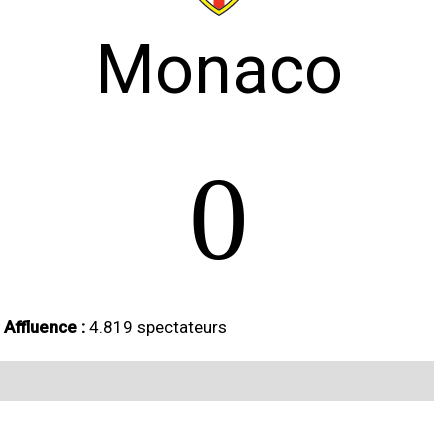
Monaco
0
Affluence :
4.819 spectateurs