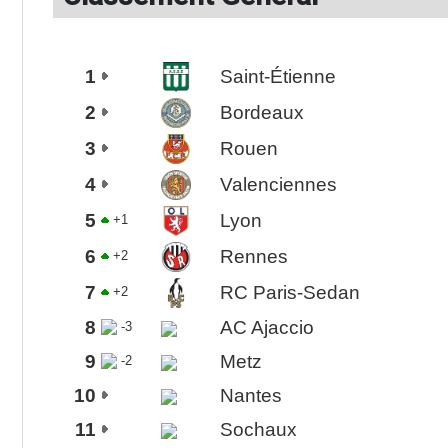
1
Saint-Étienne
2
Bordeaux
3
Rouen
4
Valenciennes
5
Lyon
+1
6
Rennes
+2
7
RC Paris-Sedan
+2
8
AC Ajaccio
-3
9
Metz
-2
10
Nantes
11
Sochaux