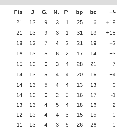
Pts
J.
G.
N.
P.
bp
bc
+/-
21
13
9
3
1
25
6
+19
21
13
9
3
1
31
13
+18
18
13
7
4
2
21
19
+2
16
13
5
6
2
17
14
+3
15
13
6
3
4
28
21
+7
14
13
5
4
4
20
16
+4
14
13
5
4
4
13
13
0
14
13
6
2
5
16
17
-1
13
13
4
5
4
18
16
+2
12
13
4
4
5
15
15
0
11
13
4
3
6
26
26
0