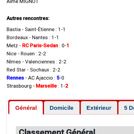
Aimé MIGNOT
Autres rencontres:
Bastia
-
Saint-Étienne
:
1
-
1
Bordeaux
-
Nantes
:
1
-
1
Metz
-
RC Paris-Sedan
:
0
-
1
Nice
-
Rouen
:
2
-
2
Nîmes
-
Valenciennes
:
2
-
2
Red Star
-
Sochaux
:
2
-
2
Rennes
-
AC Ajaccio
:
5
-
0
Strasbourg
-
Marseille
:
1
-
2
Général
Domicile
Extérieur
5 D
Classement Général