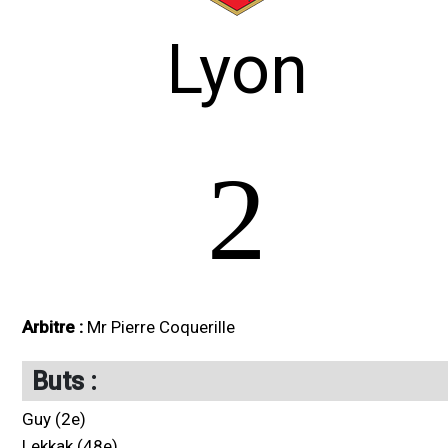
Lyon
2
Arbitre :
Mr Pierre Coquerille
Buts :
Guy (2e)
Lekkak (48e)