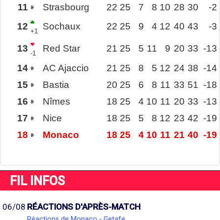
11
Strasbourg
22
25
7
8
10
28
30
-2
12
Sochaux
22
25
9
4
12
40
43
-3
+1
13
Red Star
21
25
5
11
9
20
33
-13
-1
14
AC Ajaccio
21
25
8
5
12
24
38
-14
15
Bastia
20
25
6
8
11
33
51
-18
16
Nîmes
18
25
4
10
11
20
33
-13
17
Nice
18
25
5
8
12
23
42
-19
18
Monaco
18
25
4
10
11
21
40
-19
FIL INFOS
06/08
RÉACTIONS D'APRÈS-MATCH
Réactions de Monaco - Getafe