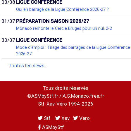
03/08
LIGUE CONFÉRENCE
Qui en barrage de la Ligue Conférence 2026-27 ?
31/07
PRÉPARATION SAISON 2026/27
Monaco remonte le Cercle Bruges pour un nul, 2-2
30/07
LIGUE CONFÉRENCE
Mode d'emploi : Tirage des barrages de la Ligue Conférence
2026-27
Toutes les news...
Tous droits réservés
©ASMbyStf.fr / A.S.Monaco.free.fr
Stf-Xav-Véro 1994-2026
Stf
Xav
Vero
ASMbyStf