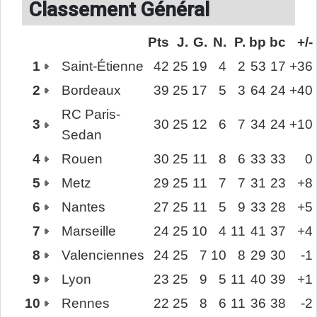
Classement Général
Pts
J.
G.
N.
P.
bp
bc
+/-
1
Saint-Étienne
42
25
19
4
2
53
17
+36
2
Bordeaux
39
25
17
5
3
64
24
+40
RC Paris-
3
30
25
12
6
7
34
24
+10
Sedan
4
Rouen
30
25
11
8
6
33
33
0
5
Metz
29
25
11
7
7
31
23
+8
6
Nantes
27
25
11
5
9
33
28
+5
7
Marseille
24
25
10
4
11
41
37
+4
8
Valenciennes
24
25
7
10
8
29
30
-1
9
Lyon
23
25
9
5
11
40
39
+1
10
Rennes
22
25
8
6
11
36
38
-2