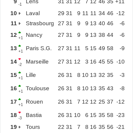
9
Lens
31
31
12
7
12
46
35
+11
-1
10
Laval
29
31
9
11
11
34
46
-12
11
Strasbourg
27
31
9
9
13
40
46
-6
12
Nancy
27
31
9
9
13
38
44
-6
+1
13
Paris S.G.
27
31
11
5
15
49
58
-9
+1
14
Marseille
27
31
12
3
16
45
55
-10
-2
15
Lille
26
31
8
10
13
32
35
-3
+1
16
Toulouse
26
31
8
10
13
35
43
-8
+1
17
Rouen
26
31
7
12
12
25
37
-12
+1
18
Bastia
26
31
10
6
15
35
58
-23
-3
19
Tours
22
31
7
8
16
35
56
-21