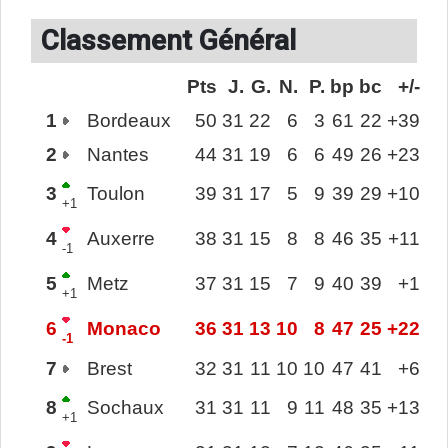
Classement Général
Pts
J.
G.
N.
P.
bp
bc
+/-
1
Bordeaux
50
31
22
6
3
61
22
+39
2
Nantes
44
31
19
6
6
49
26
+23
3
Toulon
39
31
17
5
9
39
29
+10
+1
4
Auxerre
38
31
15
8
8
46
35
+11
-1
5
Metz
37
31
15
7
9
40
39
+1
+1
6
Monaco
36
31
13
10
8
47
25
+22
-1
7
Brest
32
31
11
10
10
47
41
+6
8
Sochaux
31
31
11
9
11
48
35
+13
+1