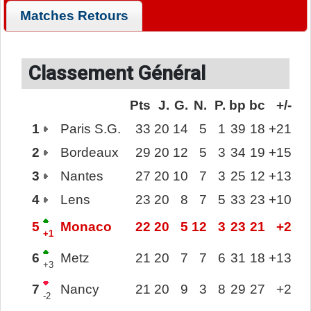
Matches Retours
Classement Général
Pts
J.
G.
N.
P.
bp
bc
+/-
1
Paris S.G.
33
20
14
5
1
39
18
+21
2
Bordeaux
29
20
12
5
3
34
19
+15
3
Nantes
27
20
10
7
3
25
12
+13
4
Lens
23
20
8
7
5
33
23
+10
5
Monaco
22
20
5
12
3
23
21
+2
+1
6
Metz
21
20
7
7
6
31
18
+13
+3
7
Nancy
21
20
9
3
8
29
27
+2
-2