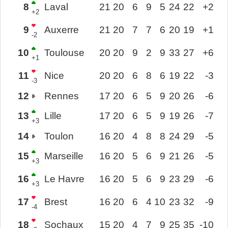
8
Laval
21
20
6
9
5
24
22
+2
+2
9
Auxerre
21
20
7
7
6
20
19
+1
-2
10
Toulouse
20
20
9
2
9
33
27
+6
+1
11
Nice
20
20
6
8
6
19
22
-3
-3
12
Rennes
17
20
6
5
9
20
26
-6
13
Lille
17
20
6
5
9
19
26
-7
+3
14
Toulon
16
20
4
8
8
24
29
-5
15
Marseille
16
20
5
6
9
21
26
-5
+3
16
Le Havre
16
20
5
6
9
23
29
-6
+3
17
Brest
16
20
6
4
10
23
32
-9
-4
18
Sochaux
15
20
4
7
9
25
35
-10