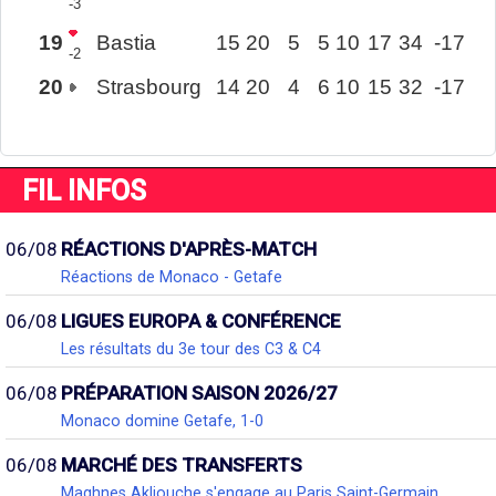
-3
19
Bastia
15
20
5
5
10
17
34
-17
-2
20
Strasbourg
14
20
4
6
10
15
32
-17
FIL INFOS
06/08
RÉACTIONS D'APRÈS-MATCH
Réactions de Monaco - Getafe
06/08
LIGUES EUROPA & CONFÉRENCE
Les résultats du 3e tour des C3 & C4
06/08
PRÉPARATION SAISON 2026/27
Monaco domine Getafe, 1-0
06/08
MARCHÉ DES TRANSFERTS
Maghnes Akliouche s'engage au Paris Saint-Germain