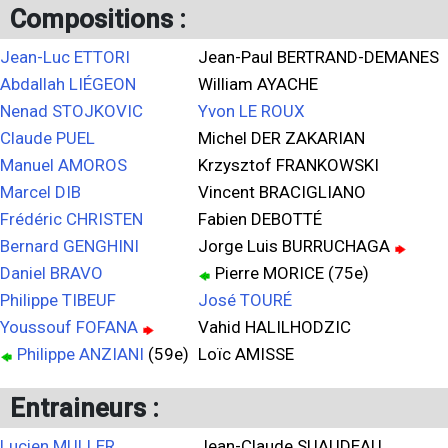
Compositions :
Jean-Luc ETTORI
Jean-Paul BERTRAND-DEMANES
Abdallah LIÉGEON
William AYACHE
Nenad STOJKOVIC
Yvon LE ROUX
Claude PUEL
Michel DER ZAKARIAN
Manuel AMOROS
Krzysztof FRANKOWSKI
Marcel DIB
Vincent BRACIGLIANO
Frédéric CHRISTEN
Fabien DEBOTTÉ
Bernard GENGHINI
Jorge Luis BURRUCHAGA
Daniel BRAVO
Pierre MORICE (75e)
Philippe TIBEUF
José TOURÉ
Youssouf FOFANA
Vahid HALILHODZIC
Philippe ANZIANI
(59e)
Loïc AMISSE
Entraineurs :
Lucien MULLER
Jean-Claude SUAUDEAU