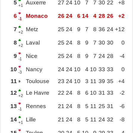
5
Auxerre
27
24
10
7
7
30
22
+8
+1
6
Monaco
26
24
6
14
4
28
26
+2
-1
7
Metz
25
24
9
7
8
36
24
+12
+2
8
Laval
25
24
8
9
7
30
30
0
+2
9
Nice
25
24
8
9
7
24
28
-4
-1
10
Nancy
24
24
10
4
10
33
33
0
-3
11
Toulouse
23
24
10
3
11
39
35
+4
12
Le Havre
22
24
8
6
10
31
33
-2
+2
13
Rennes
21
24
8
5
11
25
31
-6
-1
14
Lille
21
24
8
5
11
24
32
-8
+1
15
Toulon
20
24
5
10
9
29
33
-4