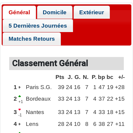
Général
Domicile
Extérieur
5 Dernières Journées
Matches Retours
Classement Général
Pts
J.
G.
N.
P.
bp
bc
+/-
1
Paris S.G.
39
24
16
7
1
47
19
+28
2
Bordeaux
33
24
13
7
4
37
22
+15
+1
3
Nantes
33
24
13
7
4
33
18
+15
-1
4
Lens
28
24
10
8
6
38
27
+11