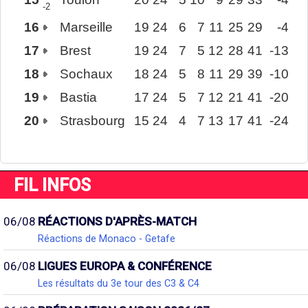
-2
16
Marseille
19
24
6
7
11
25
29
-4
17
Brest
19
24
7
5
12
28
41
-13
18
Sochaux
18
24
5
8
11
29
39
-10
19
Bastia
17
24
5
7
12
21
41
-20
20
Strasbourg
15
24
4
7
13
17
41
-24
FIL INFOS
06/08
RÉACTIONS D'APRÈS-MATCH
Réactions de Monaco - Getafe
06/08
LIGUES EUROPA & CONFÉRENCE
Les résultats du 3e tour des C3 & C4