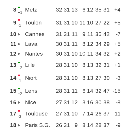
8
Metz
32
31
13
6
12
35
31
+4
+1
9
Toulon
31
31
10
11
10
27
22
+5
-1
10
Cannes
31
31
11
9
11
35
42
-7
11
Laval
30
31
11
8
12
34
29
+5
12
Nantes
30
31
10
10
11
34
32
+2
13
Lille
28
31
10
8
13
32
31
+1
+2
14
Niort
28
31
10
8
13
27
30
-3
-1
15
Lens
28
31
11
6
14
32
47
-15
+2
16
Nice
27
31
12
3
16
30
38
-8
17
Toulouse
27
31
10
7
14
26
37
-11
-3
18
Paris S.G.
26
31
9
8
14
28
37
-9