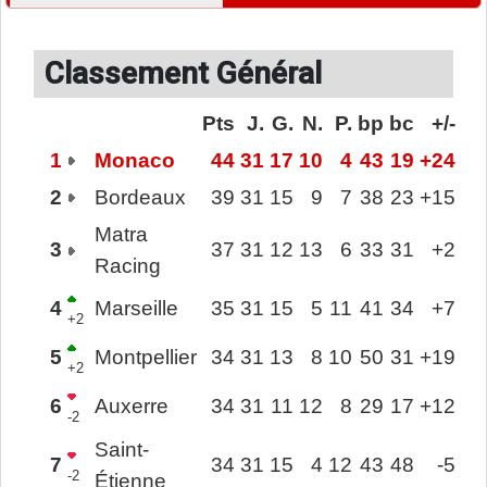
Classement Général
Pts
J.
G.
N.
P.
bp
bc
+/-
1
Monaco
44
31
17
10
4
43
19
+24
2
Bordeaux
39
31
15
9
7
38
23
+15
Matra
3
37
31
12
13
6
33
31
+2
Racing
4
Marseille
35
31
15
5
11
41
34
+7
+2
5
Montpellier
34
31
13
8
10
50
31
+19
+2
6
Auxerre
34
31
11
12
8
29
17
+12
-2
Saint-
7
34
31
15
4
12
43
48
-5
-2
Étienne