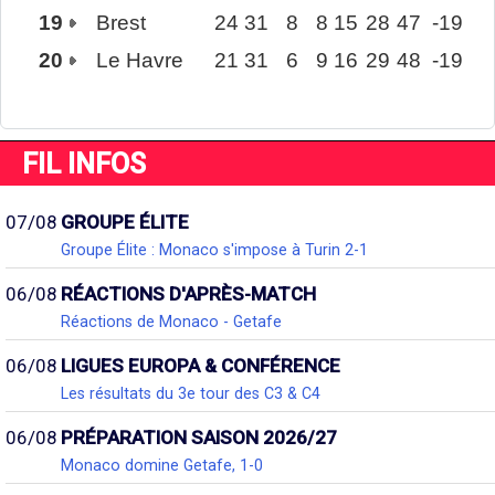
19
Brest
24
31
8
8
15
28
47
-19
20
Le Havre
21
31
6
9
16
29
48
-19
FIL INFOS
07/08
GROUPE ÉLITE
Groupe Élite : Monaco s'impose à Turin 2-1
06/08
RÉACTIONS D'APRÈS-MATCH
Réactions de Monaco - Getafe
06/08
LIGUES EUROPA & CONFÉRENCE
Les résultats du 3e tour des C3 & C4
06/08
PRÉPARATION SAISON 2026/27
Monaco domine Getafe, 1-0