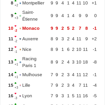
8
Montpellier
9
9
4
1
4
11
10
+1
+2
Saint-
9
9
9
4
1
4
9
9
0
+3
Étienne
10
Monaco
9
9
2
5
2
7
8
-1
-2
11
Auxerre
8
9
3
2
4
11
9
+2
-2
12
Nice
8
9
1
6
2
10
11
-1
-1
Racing
13
8
9
2
4
3
10
18
-8
+1
Paris 1
14
Mulhouse
7
9
2
3
4
11
12
-1
+1
15
Lille
7
9
2
3
4
7
11
-4
+3
16
Lyon
7
9
3
1
5
11
16
-5
-3