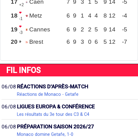
17
Caen
7
9
3
1
5
9
14
-5
+2
18
Metz
6
9
1
4
4
8
12
-4
-1
19
Cannes
6
9
2
2
5
9
14
-5
-3
20
Brest
6
9
3
0
6
5
12
-7
FIL INFOS
06/08
RÉACTIONS D'APRÈS-MATCH
Réactions de Monaco - Getafe
06/08
LIGUES EUROPA & CONFÉRENCE
Les résultats du 3e tour des C3 & C4
06/08
PRÉPARATION SAISON 2026/27
Monaco domine Getafe, 1-0