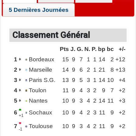
5 Dernières Journées
Classement Général
Pts
J.
G.
N.
P.
bp
bc
+/-
1
Bordeaux
15
9
7
1
1
14
2
+12
2
Marseille
14
9
6
2
1
21
8
+13
3
Paris S.G.
13
9
5
3
1
14
10
+4
4
Toulon
11
9
4
3
2
9
7
+2
5
Nantes
10
9
3
4
2
14
11
+3
6
Sochaux
10
9
4
2
3
11
9
+2
+1
7
Toulouse
10
9
3
4
2
11
9
+2
-1