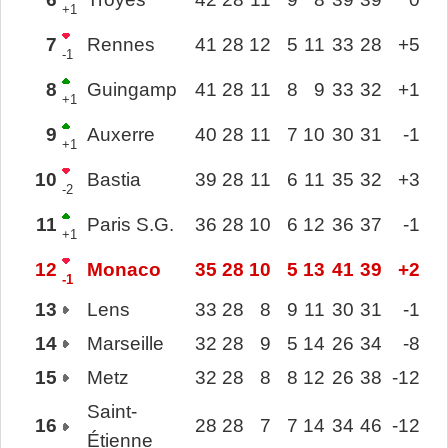
+1
7
Rennes
41
28
12
5
11
33
28
+5
-1
8
Guingamp
41
28
11
8
9
33
32
+1
+1
9
Auxerre
40
28
11
7
10
30
31
-1
+1
10
Bastia
39
28
11
6
11
35
32
+3
-2
11
Paris S.G.
36
28
10
6
12
36
37
-1
+1
12
Monaco
35
28
10
5
13
41
39
+2
-1
13
Lens
33
28
8
9
11
30
31
-1
14
Marseille
32
28
9
5
14
26
34
-8
15
Metz
32
28
8
8
12
26
38
-12
Saint-
16
28
28
7
7
14
34
46
-12
Étienne