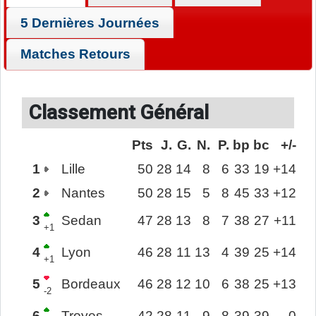
5 Dernières Journées
Matches Retours
Classement Général
Pts
J.
G.
N.
P.
bp
bc
+/-
1
Lille
50
28
14
8
6
33
19
+14
2
Nantes
50
28
15
5
8
45
33
+12
3
Sedan
47
28
13
8
7
38
27
+11
+1
4
Lyon
46
28
11
13
4
39
25
+14
+1
5
Bordeaux
46
28
12
10
6
38
25
+13
-2
6
Troyes
42
28
11
9
8
39
39
0