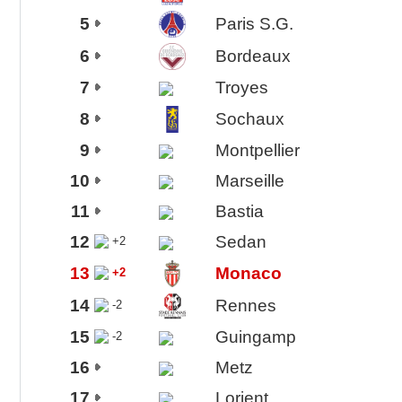
5
Paris S.G.
6
Bordeaux
7
Troyes
8
Sochaux
9
Montpellier
10
Marseille
11
Bastia
12
Sedan
+2
13
Monaco
+2
14
Rennes
-2
15
Guingamp
-2
16
Metz
17
Lorient