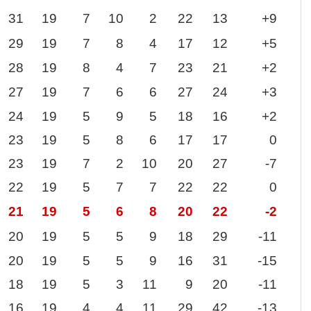
31
19
7
10
2
22
13
+9
29
19
7
8
4
17
12
+5
28
19
8
4
7
23
21
+2
27
19
7
6
6
27
24
+3
24
19
5
9
5
18
16
+2
23
19
5
8
6
17
17
0
23
19
7
2
10
20
27
-7
22
19
5
7
7
22
22
0
21
19
5
6
8
20
22
-2
20
19
5
5
9
18
29
-11
20
19
5
5
9
16
31
-15
18
19
5
3
11
9
20
-11
16
19
4
4
11
29
42
-13