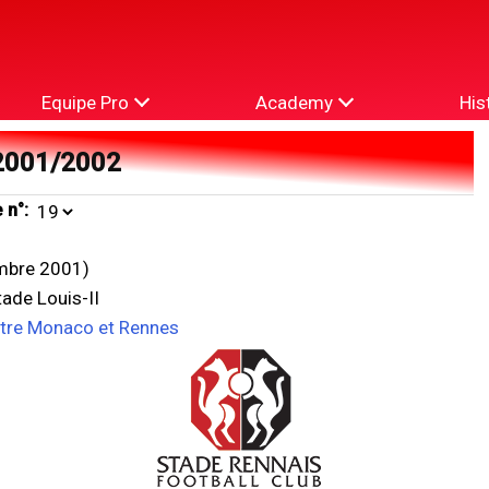
Equipe Pro
Academy
His
2001/2002
 n°:
mbre 2001)
ade Louis-II
ntre Monaco et Rennes