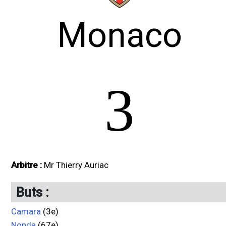
Monaco
3
Arbitre :
Mr Thierry Auriac
Buts :
Camara
(3e)
Nonda
(67e)