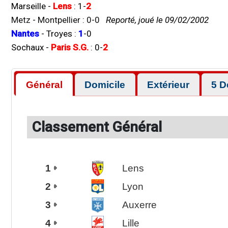
Marseille
-
Lens
:
1
-
2
Metz
-
Montpellier
:
0
-
0
Reporté, joué le 09/02/2002
Nantes
-
Troyes
:
1
-
0
Sochaux
-
Paris S.G.
:
0
-
2
Général
Domicile
Extérieur
5 D
Classement Général
1
Lens
2
Lyon
3
Auxerre
4
Lille