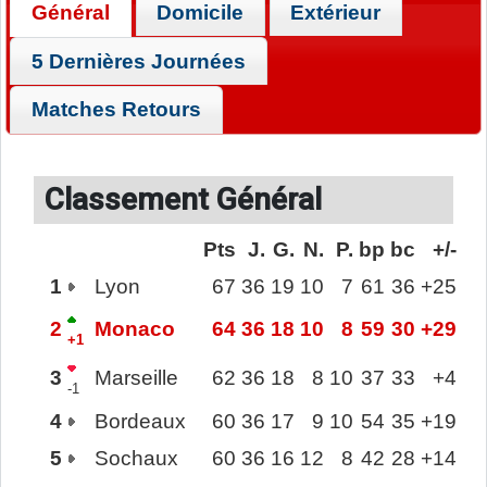
Général
Domicile
Extérieur
5 Dernières Journées
Matches Retours
Classement Général
Pts
J.
G.
N.
P.
bp
bc
+/-
1
Lyon
67
36
19
10
7
61
36
+25
2
Monaco
64
36
18
10
8
59
30
+29
+1
3
Marseille
62
36
18
8
10
37
33
+4
-1
4
Bordeaux
60
36
17
9
10
54
35
+19
5
Sochaux
60
36
16
12
8
42
28
+14