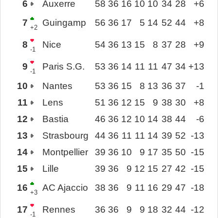
6
Auxerre
58
36
16
10
10
34
28
+6
7
Guingamp
56
36
17
5
14
52
44
+8
+2
8
Nice
54
36
13
15
8
37
28
+9
-1
9
Paris S.G.
53
36
14
11
11
47
34
+13
-1
10
Nantes
53
36
15
8
13
36
37
-1
11
Lens
51
36
12
15
9
38
30
+8
12
Bastia
46
36
12
10
14
38
44
-6
13
Strasbourg
44
36
11
11
14
39
52
-13
14
Montpellier
39
36
10
9
17
35
50
-15
15
Lille
39
36
9
12
15
27
42
-15
16
AC Ajaccio
38
36
9
11
16
29
47
-18
+3
17
Rennes
36
36
9
9
18
32
44
-12
-1