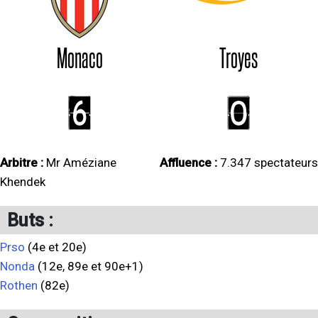
Monaco
Troyes
6
0
Arbitre :
Mr Améziane
Affluence :
7.347 spectateurs
Khendek
Buts :
Prso
(4e et 20e)
Nonda
(12e, 89e et 90e+1)
Rothen
(82e)