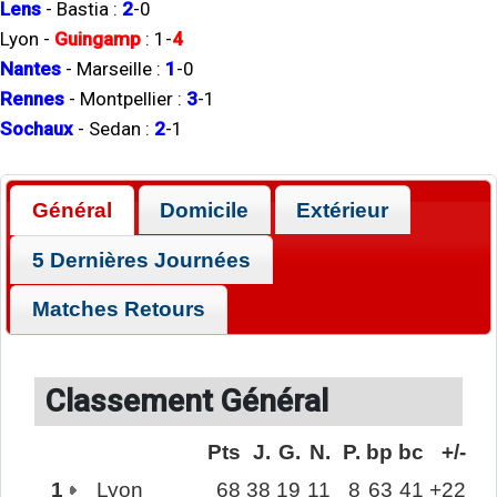
Lens
-
Bastia
:
2
-
0
Lyon
-
Guingamp
:
1
-
4
Nantes
-
Marseille
:
1
-
0
Rennes
-
Montpellier
:
3
-
1
Sochaux
-
Sedan
:
2
-
1
Général
Domicile
Extérieur
5 Dernières Journées
Matches Retours
Classement Général
Pts
J.
G.
N.
P.
bp
bc
+/-
1
Lyon
68
38
19
11
8
63
41
+22