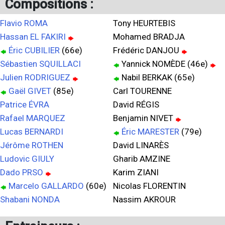
Compositions :
Flavio ROMA
Tony HEURTEBIS
Hassan EL FAKIRI
Mohamed BRADJA
Éric CUBILIER
(66e)
Frédéric DANJOU
Sébastien SQUILLACI
Yannick NOMÈDE (46e)
Julien RODRIGUEZ
Nabil BERKAK (65e)
Gaël GIVET
(85e)
Carl TOURENNE
Patrice ÉVRA
David RÉGIS
Rafael MARQUEZ
Benjamin NIVET
Lucas BERNARDI
Éric MARESTER
(79e)
Jérôme ROTHEN
David LINARÈS
Ludovic GIULY
Gharib AMZINE
Dado PRSO
Karim ZIANI
Marcelo GALLARDO
(60e)
Nicolas FLORENTIN
Shabani NONDA
Nassim AKROUR