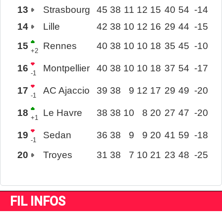
13
Strasbourg
45
38
11
12
15
40
54
-14
14
Lille
42
38
10
12
16
29
44
-15
15
Rennes
40
38
10
10
18
35
45
-10
+2
16
Montpellier
40
38
10
10
18
37
54
-17
-1
17
AC Ajaccio
39
38
9
12
17
29
49
-20
-1
18
Le Havre
38
38
10
8
20
27
47
-20
+1
19
Sedan
36
38
9
9
20
41
59
-18
-1
20
Troyes
31
38
7
10
21
23
48
-25
FIL INFOS