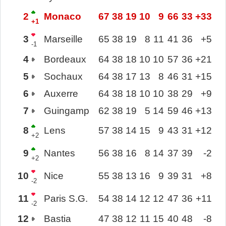
2
Monaco
67
38
19
10
9
66
33
+33
+1
3
Marseille
65
38
19
8
11
41
36
+5
-1
4
Bordeaux
64
38
18
10
10
57
36
+21
5
Sochaux
64
38
17
13
8
46
31
+15
6
Auxerre
64
38
18
10
10
38
29
+9
7
Guingamp
62
38
19
5
14
59
46
+13
8
Lens
57
38
14
15
9
43
31
+12
+2
9
Nantes
56
38
16
8
14
37
39
-2
+2
10
Nice
55
38
13
16
9
39
31
+8
-2
11
Paris S.G.
54
38
14
12
12
47
36
+11
-2
12
Bastia
47
38
12
11
15
40
48
-8