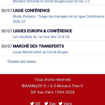
Monaco remonte le Cercle Bruges pour un nul, 2-2
30/07
LIGUE CONFÉRENCE
Mode d'emploi : Tirage des barrages de la Ligue Conférence
2026-27
30/07
LIGUES EUROPA & CONFÉRENCE
Les résultats du 1er tour des C3 & C4
30/07
MARCHÉ DES TRANSFERTS
Lucas Michel prêté au Cercle Bruges
Toutes les news...
Tous droits réservés
©ASMbyStf.fr / A.S.Monaco.free.fr
Stf-Xav-Véro 1994-2026
Stf
Xav
Vero