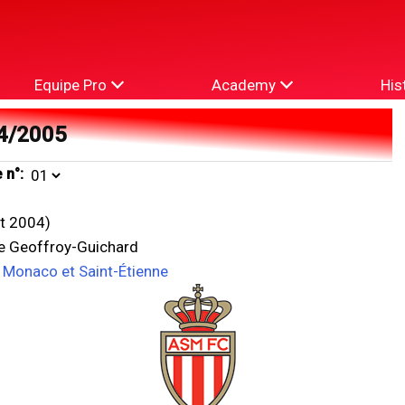
Equipe Pro
Academy
His
4/2005
 n°:
t 2004)
de Geoffroy-Guichard
e Monaco et Saint-Étienne