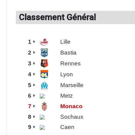
Classement Général
1
Lille
2
Bastia
3
Rennes
4
Lyon
5
Marseille
6
Metz
7
Monaco
8
Sochaux
9
Caen