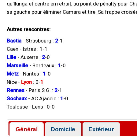
qu'Ilunga et centre en retrait, au point de pénalty pour 
sa gauche pour éliminer Camara et tire. Sa frappe croisé
Autres rencontres:
Bastia
-
Strasbourg
:
2
-
1
Caen
-
Istres
:
1
-
1
Lille
-
Auxerre
:
2
-
0
Marseille
-
Bordeaux
:
1
-
0
Metz
-
Nantes
:
1
-
0
Nice
-
Lyon
:
0
-
1
Rennes
-
Paris S.G.
:
2
-
1
Sochaux
-
AC Ajaccio
:
1
-
0
Toulouse
-
Lens
:
0
-
0
Général
Domicile
Extérieur