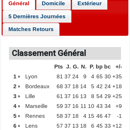
Général
Domicile
Extérieur
5 Dernières Journées
Matches Retours
Classement Général
Pts
J.
G.
N.
P.
bp
bc
+/-
1
Lyon
81
37
24
9
4
65
30
+35
2
Bordeaux
68
37
18
14
5
42
24
+18
3
Lille
61
37
16
13
8
54
29
+25
4
Marseille
59
37
16
11
10
43
34
+9
5
Rennes
58
37
18
4
15
46
47
-1
6
Lens
57
37
13
18
6
45
33
+12