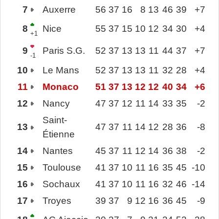
7
Auxerre
56
37
16
8
13
46
39
+7
8
Nice
55
37
15
10
12
34
30
+4
+1
9
Paris S.G.
52
37
13
13
11
44
37
+7
-1
10
Le Mans
52
37
13
13
11
32
28
+4
11
Monaco
51
37
13
12
12
40
34
+6
12
Nancy
47
37
12
11
14
33
35
-2
Saint-
13
47
37
11
14
12
28
36
-8
Étienne
14
Nantes
45
37
11
12
14
36
38
-2
15
Toulouse
41
37
10
11
16
35
45
-10
16
Sochaux
41
37
10
11
16
32
46
-14
17
Troyes
39
37
9
12
16
36
45
-9