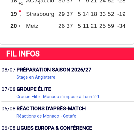
18
AC Ajaccio
30
37
7
9
21
24
52
-28
+1
19
Strasbourg
29
37
5
14
18
33
52
-19
-1
20
Metz
26
37
5
11
21
25
59
-34
FIL INFOS
08/07
PRÉPARATION SAISON 2026/27
Stage en Angleterre
07/08
GROUPE ÉLITE
Groupe Élite : Monaco s'impose à Turin 2-1
06/08
RÉACTIONS D'APRÈS-MATCH
Réactions de Monaco - Getafe
06/08
LIGUES EUROPA & CONFÉRENCE