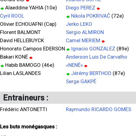
Alaeddine YAHIA (10e)
Diego PEREZ
Cyril ROOL
Nikola POKRIVAČ
(72e)
Olivier ECHOUAFNI (Cap)
Jerko LEKO
Florent BALMONT
Sergio ALMIRON
David HELLEBUYCK
Camel MERIEM
Honorato Campos EDERSON
Ignacio GONZALEZ
(89e)
Bakari KONÉ
Anderson Luis De Carvalho
Habib BAMOGO (46e)
«NENÊ»
Lilian LASLANDES
Jérémy BERTHOD
(87e)
Serge GAKPÉ
Entraineurs :
Frédéric ANTONETTI
Raymundo RICARDO GOMES
Les buts monégasques :