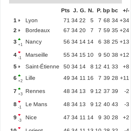
Pts
J.
G.
N.
P.
bp
bc
+/-
1
Lyon
71
34
22
5
7
68
34
+34
2
Bordeaux
67
34
20
7
7
59
35
+24
3
Nancy
56
34
14
14
6
38
25
+13
+1
4
Marseille
55
34
15
10
9
50
38
+12
-1
5
Saint-Étienne
50
34
14
8
12
41
33
+8
6
Lille
49
34
11
16
7
39
28
+11
+2
7
Rennes
48
34
13
9
12
37
39
-2
+3
8
Le Mans
48
34
13
9
12
40
43
-3
-1
9
Nice
47
34
11
14
9
30
28
+2
-3
10
Lorient
46
34
11
13
10
28
32
-4