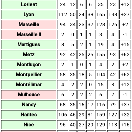
Lorient
24
12
6
6
35
23
+12
Lyon
112
50
24
38
165
138
+27
Marseille
94
34
23
37
128
126
+2
Marseille II
2
0
1
1
3
4
-1
Martigues
8
5
2
1
19
4
+15
Metz
92
42
25
25
155
93
+62
Montluçon
2
1
0
1
4
2
+2
Montpellier
58
35
18
5
104
42
+62
Montélimar
4
2
2
0
15
3
+12
Mulhouse
6
2
2
2
6
7
-1
Nancy
68
35
16
17
116
79
+37
Nantes
106
46
29
31
159
127
+32
Nice
96
40
27
29
129
113
+16