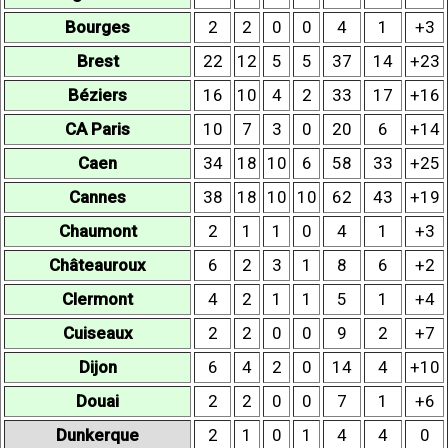
Bourges
2
2
0
0
4
1
+3
Brest
22
12
5
5
37
14
+23
Béziers
16
10
4
2
33
17
+16
CA Paris
10
7
3
0
20
6
+14
Caen
34
18
10
6
58
33
+25
Cannes
38
18
10
10
62
43
+19
Chaumont
2
1
1
0
4
1
+3
Châteauroux
6
2
3
1
8
6
+2
Clermont
4
2
1
1
5
1
+4
Cuiseaux
2
2
0
0
9
2
+7
Dijon
6
4
2
0
14
4
+10
Douai
2
2
0
0
7
1
+6
Dunkerque
2
1
0
1
4
4
0