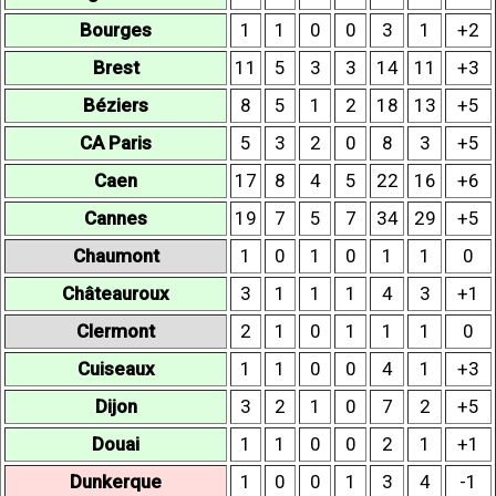
Bourges
1
1
0
0
3
1
+2
Brest
11
5
3
3
14
11
+3
Béziers
8
5
1
2
18
13
+5
CA Paris
5
3
2
0
8
3
+5
Caen
17
8
4
5
22
16
+6
Cannes
19
7
5
7
34
29
+5
Chaumont
1
0
1
0
1
1
0
Châteauroux
3
1
1
1
4
3
+1
Clermont
2
1
0
1
1
1
0
Cuiseaux
1
1
0
0
4
1
+3
Dijon
3
2
1
0
7
2
+5
Douai
1
1
0
0
2
1
+1
Dunkerque
1
0
0
1
3
4
-1