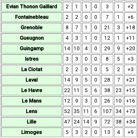
Evian Thonon Gaillard
2
1
1
0
3
1
+2
Fontainebleau
2
2
0
0
7
1
+6
Grenoble
8
7
1
0
21
3
+18
Gueugnon
4
3
1
0
12
1
+11
Guingamp
14
10
4
0
29
9
+20
Istres
3
3
0
0
8
5
+3
La Ciotat
2
2
0
0
5
2
+3
Laval
14
9
5
0
28
7
+21
Le Havre
22
11
5
6
38
23
+15
Le Mans
12
9
3
0
26
10
+16
Lens
52
35
11
6
107
34
+73
Lille
47
24
14
9
72
38
+34
Limoges
5
3
2
0
13
4
+9