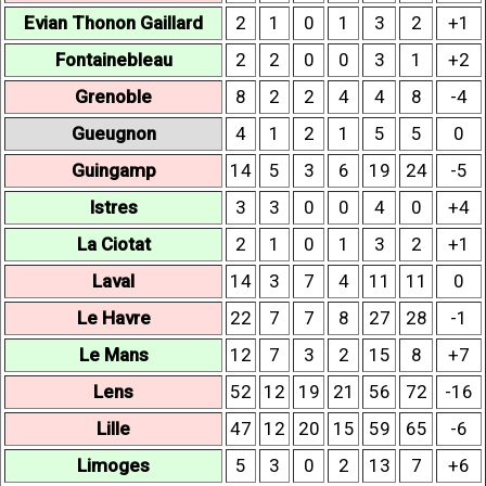
Evian Thonon Gaillard
2
1
0
1
3
2
+1
Fontainebleau
2
2
0
0
3
1
+2
Grenoble
8
2
2
4
4
8
-4
Gueugnon
4
1
2
1
5
5
0
Guingamp
14
5
3
6
19
24
-5
Istres
3
3
0
0
4
0
+4
La Ciotat
2
1
0
1
3
2
+1
Laval
14
3
7
4
11
11
0
Le Havre
22
7
7
8
27
28
-1
Le Mans
12
7
3
2
15
8
+7
Lens
52
12
19
21
56
72
-16
Lille
47
12
20
15
59
65
-6
Limoges
5
3
0
2
13
7
+6