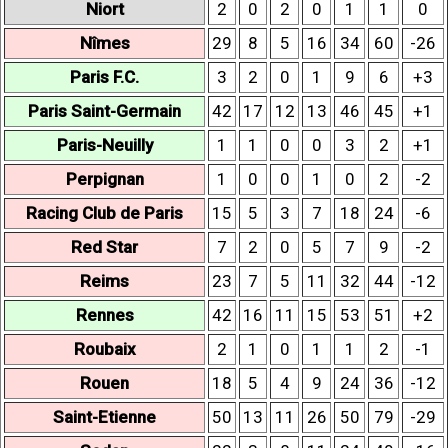
Niort
2
0
2
0
1
1
0
Nîmes
29
8
5
16
34
60
-26
Paris F.C.
3
2
0
1
9
6
+3
Paris Saint-Germain
42
17
12
13
46
45
+1
Paris-Neuilly
1
1
0
0
3
2
+1
Perpignan
1
0
0
1
0
2
-2
Racing Club de Paris
15
5
3
7
18
24
-6
Red Star
7
2
0
5
7
9
-2
Reims
23
7
5
11
32
44
-12
Rennes
42
16
11
15
53
51
+2
Roubaix
2
1
0
1
1
2
-1
Rouen
18
5
4
9
24
36
-12
Saint-Etienne
50
13
11
26
50
79
-29