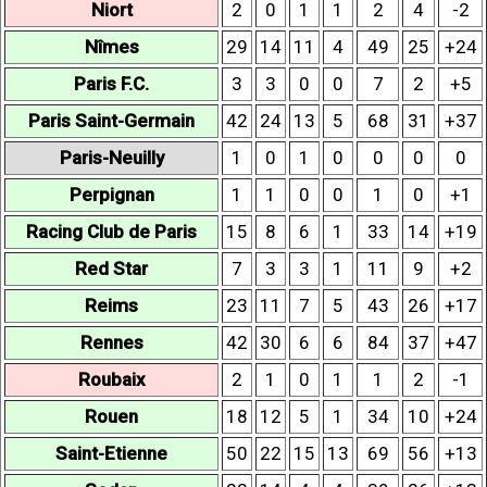
Niort
2
0
1
1
2
4
-2
Nîmes
29
14
11
4
49
25
+24
Paris F.C.
3
3
0
0
7
2
+5
Paris Saint-Germain
42
24
13
5
68
31
+37
Paris-Neuilly
1
0
1
0
0
0
0
Perpignan
1
1
0
0
1
0
+1
Racing Club de Paris
15
8
6
1
33
14
+19
Red Star
7
3
3
1
11
9
+2
Reims
23
11
7
5
43
26
+17
Rennes
42
30
6
6
84
37
+47
Roubaix
2
1
0
1
1
2
-1
Rouen
18
12
5
1
34
10
+24
Saint-Etienne
50
22
15
13
69
56
+13