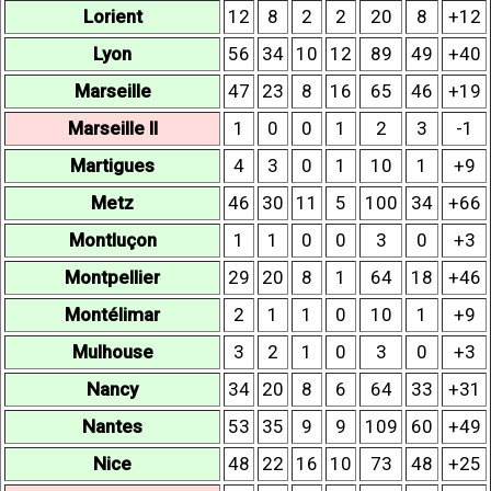
Lorient
12
8
2
2
20
8
+12
Lyon
56
34
10
12
89
49
+40
Marseille
47
23
8
16
65
46
+19
Marseille II
1
0
0
1
2
3
-1
Martigues
4
3
0
1
10
1
+9
Metz
46
30
11
5
100
34
+66
Montluçon
1
1
0
0
3
0
+3
Montpellier
29
20
8
1
64
18
+46
Montélimar
2
1
1
0
10
1
+9
Mulhouse
3
2
1
0
3
0
+3
Nancy
34
20
8
6
64
33
+31
Nantes
53
35
9
9
109
60
+49
Nice
48
22
16
10
73
48
+25