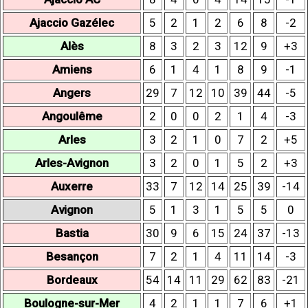
Ajaccio Gazélec
5
2
1
2
6
8
-2
Alès
8
3
2
3
12
9
+3
Amiens
6
1
4
1
8
9
-1
Angers
29
7
12
10
39
44
-5
Angoulême
2
0
0
2
1
4
-3
Arles
3
2
1
0
7
2
+5
Arles-Avignon
3
2
0
1
5
2
+3
Auxerre
33
7
12
14
25
39
-14
Avignon
5
1
3
1
5
5
0
Bastia
30
9
6
15
24
37
-13
Besançon
7
2
1
4
11
14
-3
Bordeaux
54
14
11
29
62
83
-21
Boulogne-sur-Mer
4
2
1
1
7
6
+1