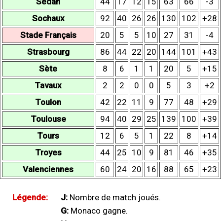
Sedan
44
17
12
15
63
66
-3
Sochaux
92
40
26
26
130
102
+28
Stade Français
20
5
5
10
27
31
-4
Strasbourg
86
44
22
20
144
101
+43
Sète
8
6
1
1
20
5
+15
Tavaux
2
2
0
0
5
3
+2
Toulon
42
22
11
9
77
48
+29
Toulouse
94
40
29
25
139
100
+39
Tours
12
6
5
1
22
8
+14
Troyes
44
25
10
9
81
46
+35
Valenciennes
60
24
20
16
88
65
+23
Légende:
J:
Nombre de match joués.
G:
Monaco gagne.