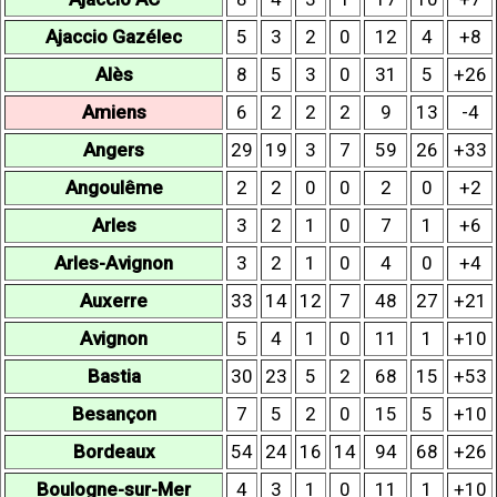
Ajaccio Gazélec
5
3
2
0
12
4
+8
Alès
8
5
3
0
31
5
+26
Amiens
6
2
2
2
9
13
-4
Angers
29
19
3
7
59
26
+33
Angoulême
2
2
0
0
2
0
+2
Arles
3
2
1
0
7
1
+6
Arles-Avignon
3
2
1
0
4
0
+4
Auxerre
33
14
12
7
48
27
+21
Avignon
5
4
1
0
11
1
+10
Bastia
30
23
5
2
68
15
+53
Besançon
7
5
2
0
15
5
+10
Bordeaux
54
24
16
14
94
68
+26
Boulogne-sur-Mer
4
3
1
0
11
1
+10