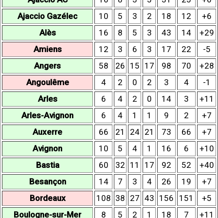
Ajaccio Gazélec
10
5
3
2
18
12
+6
Alès
16
8
5
3
43
14
+29
Amiens
12
3
6
3
17
22
-5
Angers
58
26
15
17
98
70
+28
Angoulême
4
2
0
2
3
4
-1
Arles
6
4
2
0
14
3
+11
Arles-Avignon
6
4
1
1
9
2
+7
Auxerre
66
21
24
21
73
66
+7
Avignon
10
5
4
1
16
6
+10
Bastia
60
32
11
17
92
52
+40
Besançon
14
7
3
4
26
19
+7
Bordeaux
108
38
27
43
156
151
+5
Boulogne-sur-Mer
8
5
2
1
18
7
+11