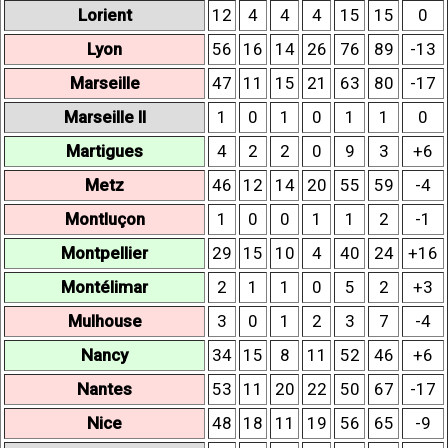
Lorient
12
4
4
4
15
15
0
Lyon
56
16
14
26
76
89
-13
Marseille
47
11
15
21
63
80
-17
Marseille II
1
0
1
0
1
1
0
Martigues
4
2
2
0
9
3
+6
Metz
46
12
14
20
55
59
-4
Montluçon
1
0
0
1
1
2
-1
Montpellier
29
15
10
4
40
24
+16
Montélimar
2
1
1
0
5
2
+3
Mulhouse
3
0
1
2
3
7
-4
Nancy
34
15
8
11
52
46
+6
Nantes
53
11
20
22
50
67
-17
Nice
48
18
11
19
56
65
-9