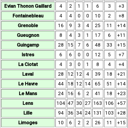
Evian Thonon Gaillard
4
2
1
1
6
3
+3
Fontainebleau
4
4
0
0
10
2
+8
Grenoble
16
9
3
4
25
11
+14
Gueugnon
8
4
3
1
17
6
+11
Guingamp
28
15
7
6
48
33
+15
Istres
6
6
0
0
12
5
+7
La Ciotat
4
3
0
1
8
4
+4
Laval
28
12
12
4
39
18
+21
Le Havre
44
18
12
14
65
51
+14
Le Mans
24
16
6
2
41
18
+23
Lens
104
47
30
27
163
106
+57
Lille
94
36
34
24
131
103
+28
Limoges
10
6
2
2
26
11
+15