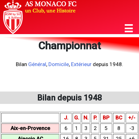
Championnat
Bilan
Général
,
Domicile
,
Extérieur
depuis 1948.
Bilan depuis 1948
J.
G.
N.
P.
BP
BC
+/-
Aix-en-Provence
6
1
3
2
5
8
-3
Ajaccio AC
16
8
3
5
31
25
+6