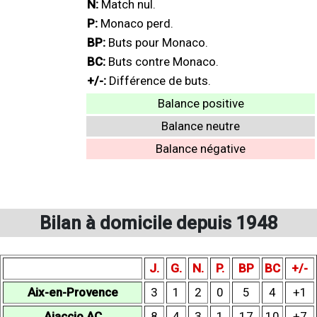
N:
Match nul.
P:
Monaco perd.
BP:
Buts pour Monaco.
BC:
Buts contre Monaco.
+/-:
Différence de buts.
Balance positive
Balance neutre
Balance négative
Bilan à domicile depuis 1948
J.
G.
N.
P.
BP
BC
+/-
Aix-en-Provence
3
1
2
0
5
4
+1
Ajaccio AC
8
4
3
1
17
10
+7