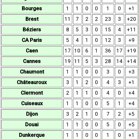
Bourges
1
1
0
0
1
0
+1
Brest
11
7
2
2
23
3
+20
Béziers
8
5
3
0
15
4
+11
CA Paris
5
4
1
0
12
3
+9
Caen
17
10
6
1
36
17
+19
Cannes
19
11
5
3
28
14
+14
Chaumont
1
1
0
0
3
0
+3
Châteauroux
3
1
2
0
4
3
+1
Clermont
2
1
1
0
4
0
+4
Cuiseaux
1
1
0
0
5
1
+4
Dijon
3
2
1
0
7
2
+5
Douai
1
1
0
0
5
0
+5
Dunkerque
1
1
0
0
1
0
+1