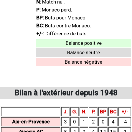
N:
Match nul.
P:
Monaco perd.
BP:
Buts pour Monaco.
BC:
Buts contre Monaco.
+/-:
Différence de buts.
Balance positive
Balance neutre
Balance négative
Bilan à l'extérieur depuis 1948
J.
G.
N.
P.
BP
BC
+/-
Aix-en-Provence
3
0
1
2
0
4
-4
Ajaccio AC
8
4
0
4
14
15
-1