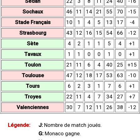
Sedan
22
3
8
11
24
40
-16
Sochaux
46
11
14
21
55
70
-15
Stade Français
10
1
4
5
13
17
-4
Strasbourg
43
12
16
15
54
66
-12
Sète
4
2
1
1
5
4
+1
Tavaux
1
1
0
0
1
0
+1
Toulon
21
11
6
4
40
25
+15
Toulouse
47
12
18
17
53
63
-10
Tours
6
2
3
1
7
6
+1
Troyes
22
11
4
7
34
27
+7
Valenciennes
30
7
12
11
26
38
-12
Légende:
J:
Nombre de match joués.
G:
Monaco gagne.