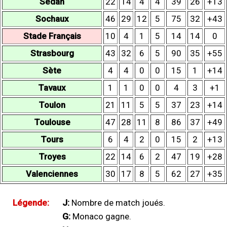
Sedan
22
14
4
4
39
26
+13
Sochaux
46
29
12
5
75
32
+43
Stade Français
10
4
1
5
14
14
0
Strasbourg
43
32
6
5
90
35
+55
Sète
4
4
0
0
15
1
+14
Tavaux
1
1
0
0
4
3
+1
Toulon
21
11
5
5
37
23
+14
Toulouse
47
28
11
8
86
37
+49
Tours
6
4
2
0
15
2
+13
Troyes
22
14
6
2
47
19
+28
Valenciennes
30
17
8
5
62
27
+35
Légende:
J:
Nombre de match joués.
G:
Monaco gagne.