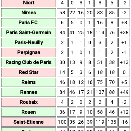
Niort
4
0
3
1
3
5
-2
Nîmes
58
22
16
20
83
85
-2
Paris F.C.
6
5
0
1
16
8
+8
Paris Saint-Germain
84
41
25
18
114
76
+38
Paris-Neuilly
2
1
1
0
3
2
+1
Perpignan
2
1
0
1
1
2
-1
Racing Club de Paris
30
13
9
8
51
38
+13
Red Star
14
5
3
6
18
18
0
Reims
46
18
12
16
75
70
+5
Rennes
84
46
17
21
137
88
+49
Roubaix
4
2
0
2
2
4
-2
Rouen
36
17
9
10
58
46
+12
Saint-Etienne
100
35
26
39
119
135
-16