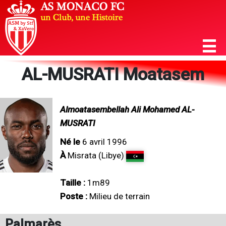
AL-MUSRATI Moatasem
Almoatasembellah Ali Mohamed AL-
MUSRATI
Né le
6 avril 1996
À
Misrata (Libye)
Taille :
1m89
Poste :
Milieu de terrain
Palmarès