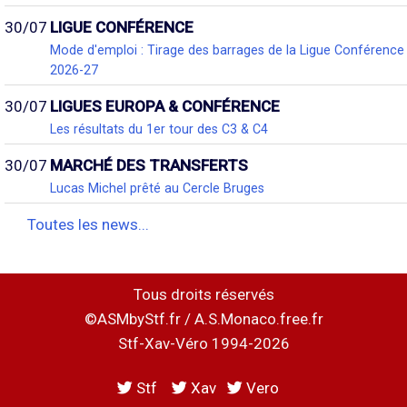
30/07
LIGUE CONFÉRENCE
Mode d'emploi : Tirage des barrages de la Ligue Conférence
2026-27
30/07
LIGUES EUROPA & CONFÉRENCE
Les résultats du 1er tour des C3 & C4
30/07
MARCHÉ DES TRANSFERTS
Lucas Michel prêté au Cercle Bruges
Toutes les news...
Tous droits réservés
©ASMbyStf.fr / A.S.Monaco.free.fr
Stf-Xav-Véro 1994-2026
Stf
Xav
Vero