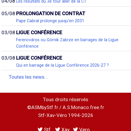
04/08
Les résultats du 3e tour aller de la C1
05/08
PROLONGATION DE CONTRAT
Pape Cabral prolonge jusqu'en 2031
03/08
LIGUE CONFÉRENCE
Ferencváros ou Górnik Zabrze en barrages de la Ligue
Conférence
03/08
LIGUE CONFÉRENCE
Qui en barrage de la Ligue Conférence 2026-27 ?
Toutes les news...
Tous droits réservés
©ASMbyStf.fr / A.S.Monaco.free.fr
Stf-Xav-Véro 1994-2026
Stf
Xav
Vero