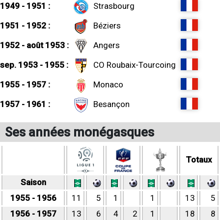
1949 - 1951 :
Strasbourg
1951 - 1952 :
Béziers
1952 - août 1953 :
Angers
sep. 1953 - 1955 :
CO Roubaix-Tourcoing
1955 - 1957 :
Monaco
1957 - 1961 :
Besançon
Ses années monégasques
Totaux
Saison
1955 - 1956
11
5
1
1
13
5
1956 - 1957
13
6
4
2
1
18
8