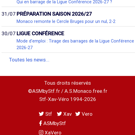
Qui en barrage de la Ligue Conférence 2026-27 ?
31/07
PRÉPARATION SAISON 2026/27
Monaco remonte le Cercle Bruges pour un nul, 2-2
30/07
LIGUE CONFÉRENCE
Mode d'emploi : Tirage des barrages de la Ligue Conférence
2026-27
Toutes les news...
Tous droits réservés
©ASMbyStf.fr / A.S.Monaco.free.fr
Stf-Xav-Véro 1994-2026
Stf
Xav
Vero
ASMbyStf
XaVero