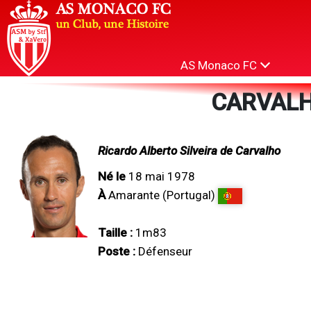
AS Monaco FC
CARVALH
Ricardo Alberto Silveira de Carvalho
Né le
18 mai 1978
À
Amarante (Portugal)
Taille :
1m83
Poste :
Défenseur