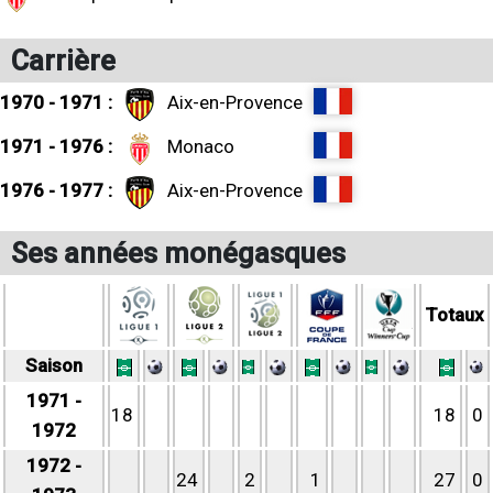
Carrière
1970 - 1971 :
Aix-en-Provence
1971 - 1976 :
Monaco
1976 - 1977 :
Aix-en-Provence
Ses années monégasques
Totaux
Saison
1971 -
18
18
0
1972
1972 -
24
2
1
27
0