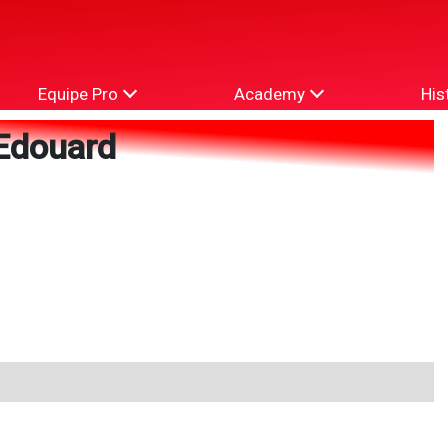
Equipe Pro
Academy
His
Edouard