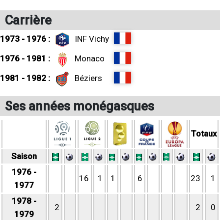
Carrière
1973 - 1976 :
INF Vichy
1976 - 1981 :
Monaco
1981 - 1982 :
Béziers
Ses années monégasques
Totaux
Saison
1976 -
16
1
1
6
23
1
1977
1978 -
2
2
0
1979