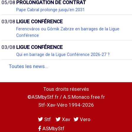
05/08
PROLONGATION DE CONTRAT
Pape Cabral prolonge jusqu'en 2031
03/08
LIGUE CONFÉRENCE
Ferencváros ou Górnik Zabrze en barrages de la Ligue
Conférence
03/08
LIGUE CONFÉRENCE
Qui en barrage de la Ligue Conférence 2026-27 ?
Toutes les news...
Tous droits réservés
©ASMbyStf.fr / A.S.Monaco.free.fr
Stf-Xav-Véro 1994-2026
Stf
Xav
Vero
ASMbyStf