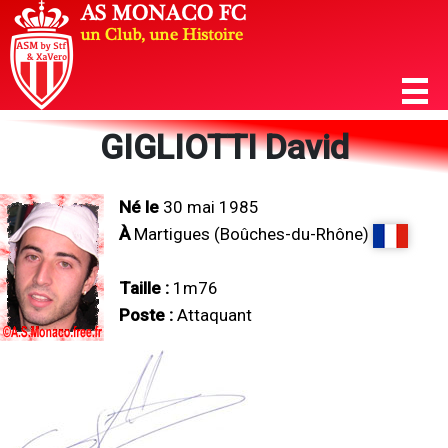
GIGLIOTTI David
Né le
30 mai 1985
À
Martigues (Boûches-du-Rhône)
Taille :
1m76
Poste :
Attaquant