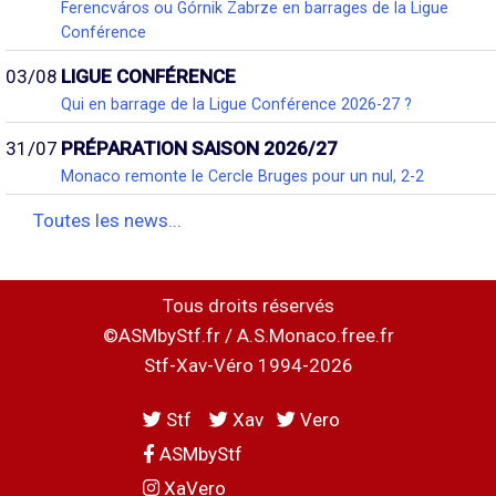
Ferencváros ou Górnik Zabrze en barrages de la Ligue
Conférence
03/08
LIGUE CONFÉRENCE
Qui en barrage de la Ligue Conférence 2026-27 ?
31/07
PRÉPARATION SAISON 2026/27
Monaco remonte le Cercle Bruges pour un nul, 2-2
Toutes les news...
Tous droits réservés
©ASMbyStf.fr / A.S.Monaco.free.fr
Stf-Xav-Véro 1994-2026
Stf
Xav
Vero
ASMbyStf
XaVero