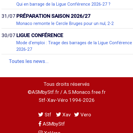
Qui en barrage de la Ligue Conférence 2026-27 ?
31/07
PRÉPARATION SAISON 2026/27
Monaco remonte le Cercle Bruges pour un nul, 2-2
30/07
LIGUE CONFÉRENCE
Mode d'emploi : Tirage des barrages de la Ligue Conférence
2026-27
Toutes les news...
Tous droits réservés
©ASMbyStf.fr / A.S.Monaco.free.fr
Stf-Xav-Véro 1994-2026
Stf
Xav
Vero
ASMbyStf