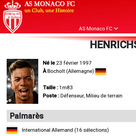
AS Monaco FC
HENRICHS
Né le
23 février 1997
À
Bocholt (Allemagne)
Taille :
1m83
Poste :
Défenseur, Milieu de terrain
Palmarès
International Allemand (16 sélections)