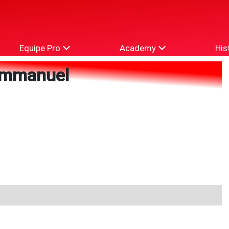
Equipe Pro
Academy
His
mmanuel