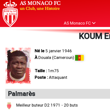
AS Monaco FC
KOUM E
Né le
5 janvier 1946
À
Douala (Cameroun)
Taille :
1m75
Poste :
Attaquant
Palmarès
Meilleur buteur D2 1971 - 20 buts