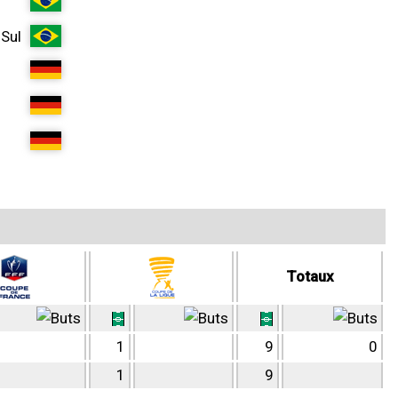
Sul
Totaux
1
9
0
1
9