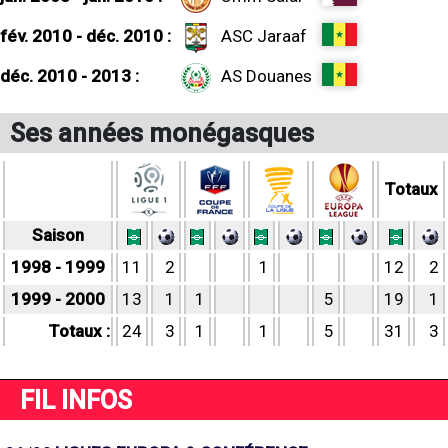
fév. 2010 - déc. 2010 :
ASC Jaraaf
déc. 2010 - 2013 :
AS Douanes
Ses années monégasques
Totaux
Saison
1998 - 1999
11
2
1
12
2
1999 - 2000
13
1
1
5
19
1
Totaux :
24
3
1
1
5
31
3
FIL INFOS