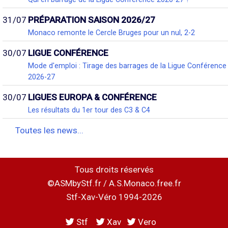
31/07
PRÉPARATION SAISON 2026/27
Monaco remonte le Cercle Bruges pour un nul, 2-2
30/07
LIGUE CONFÉRENCE
Mode d'emploi : Tirage des barrages de la Ligue Conférence
2026-27
30/07
LIGUES EUROPA & CONFÉRENCE
Les résultats du 1er tour des C3 & C4
Toutes les news...
Tous droits réservés
©ASMbyStf.fr / A.S.Monaco.free.fr
Stf-Xav-Véro 1994-2026
Stf
Xav
Vero