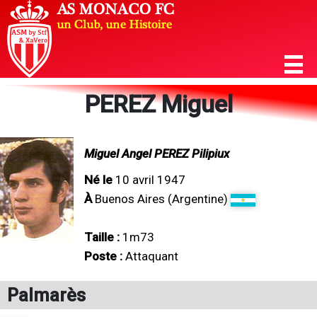
PEREZ Miguel
Miguel Angel PEREZ Pilipiux
Né le
10 avril 1947
À
Buenos Aires (Argentine)
Taille :
1m73
Poste :
Attaquant
Palmarès