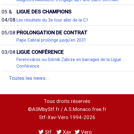
05 &
LIGUE DES CHAMPIONS
04/08
Les résultats du 3e tour aller de la C1
05/08
PROLONGATION DE CONTRAT
Pape Cabral prolonge jusqu'en 2031
03/08
LIGUE CONFÉRENCE
Ferencváros ou Górnik Zabrze en barrages de la Ligue
Conférence
Toutes les news...
Tous droits réservés
©ASMbyStf.fr / A.S.Monaco.free.fr
Stf-Xav-Véro 1994-2026
Stf
Xav
Vero