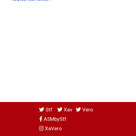
Stf
Xav
Vero
ASMbyStf
XaVero