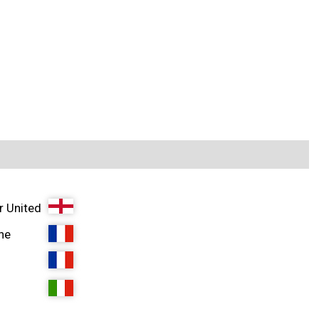
 United
ne