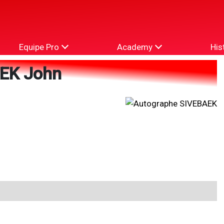
Equipe Pro
Academy
His
EK John