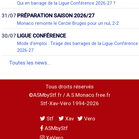
Qui en barrage de la Ligue Conférence 2026-27 ?
31/07
PRÉPARATION SAISON 2026/27
Monaco remonte le Cercle Bruges pour un nul, 2-2
30/07
LIGUE CONFÉRENCE
Mode d'emploi : Tirage des barrages de la Ligue Conférence
2026-27
Toutes les news...
Tous droits réservés
©ASMbyStf.fr / A.S.Monaco.free.fr
Stf-Xav-Véro 1994-2026
Stf
Xav
Vero
ASMbyStf
XaVero