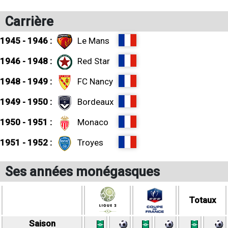
Carrière
1945 - 1946 :
Le Mans
1946 - 1948 :
Red Star
1948 - 1949 :
FC Nancy
1949 - 1950 :
Bordeaux
1950 - 1951 :
Monaco
1951 - 1952 :
Troyes
Ses années monégasques
Totaux
Saison