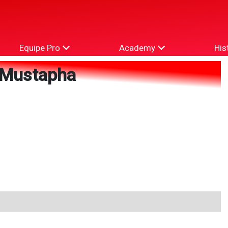
Equipe Pro
Academy
His
 Mustapha