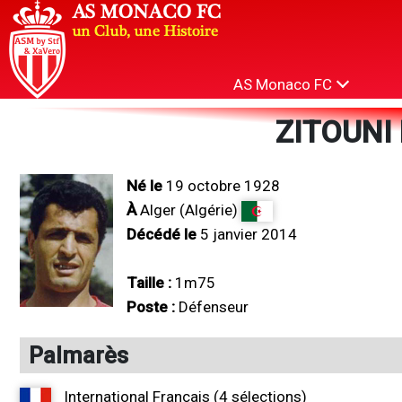
AS Monaco FC
ZITOUNI
Né le
19 octobre 1928
À
Alger (Algérie)
Décédé le
5 janvier 2014
Taille :
1m75
Poste :
Défenseur
Palmarès
International Français (4 sélections)