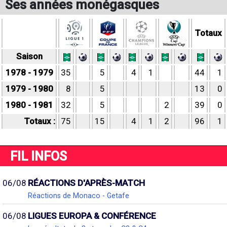
Ses années monégasques
Totaux
Saison
1978 - 1979
35
5
4
1
44
1
1979 - 1980
8
5
13
0
1980 - 1981
32
5
2
39
0
Totaux :
75
15
4
1
2
96
1
FIL INFOS
06/08
RÉACTIONS D'APRÈS-MATCH
Réactions de Monaco - Getafe
06/08
LIGUES EUROPA & CONFÉRENCE